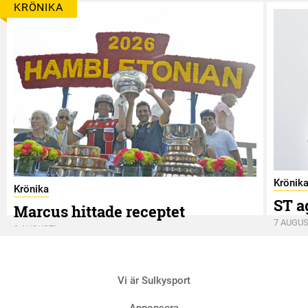
KRÖNIKA
Krönik
Krönika
ST a
Marcus hittade receptet
7 AUGUS
9 AUGUSTI
Vi är Sulkysport
Annonsera