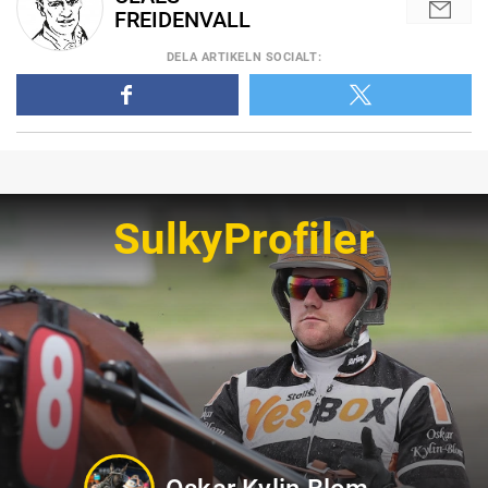
FREIDENVALL
DELA
ARTIKELN SOCIALT
:
SulkyProfiler