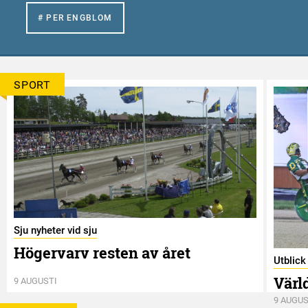
# PER ENGBLOM
SPORT
Sju nyheter vid sju
Högervarv resten av året
Utblic
Värl
9 AUGUSTI
9 AUGUS