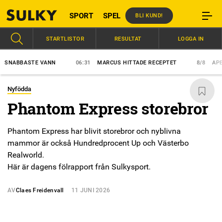
SPORT
SPEL
BLI KUND!
STARTLISTOR
RESULTAT
LOGGA IN
ABBASTE VANN
06:31
MARCUS HITTADE RECEPTET
8/8
APEX ET
Nyfödda
Phantom Express storebror
Phantom Express har blivit storebror och nyblivna
mammor är också Hundredprocent Up och Västerbo
Realworld.
Här är dagens fölrapport från Sulkysport.
AV
Claes Freidenvall
11 JUNI 2026