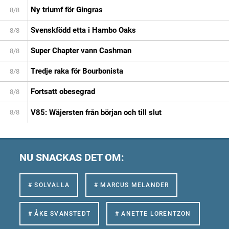
Ny triumf för Gingras
8/8
Svenskfödd etta i Hambo Oaks
8/8
Super Chapter vann Cashman
8/8
Tredje raka för Bourbonista
8/8
Fortsatt obesegrad
8/8
V85: Wäjersten från början och till slut
8/8
NU SNACKAS DET OM:
# SOLVALLA
# MARCUS MELANDER
# ÅKE SVANSTEDT
# ANETTE LORENTZON