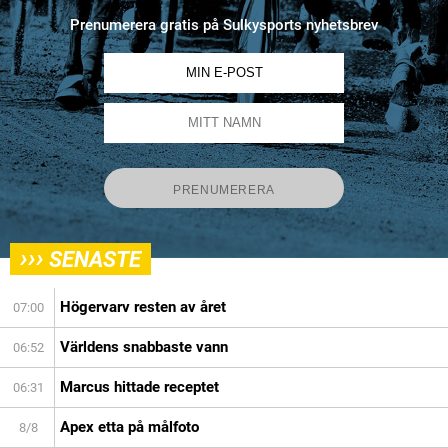
Prenumerera gratis på Sulkysports nyhetsbrev
›››
SENASTE
Högervarv resten av året
07:00
Världens snabbaste vann
06:52
Marcus hittade receptet
06:31
Apex etta på målfoto
8/8