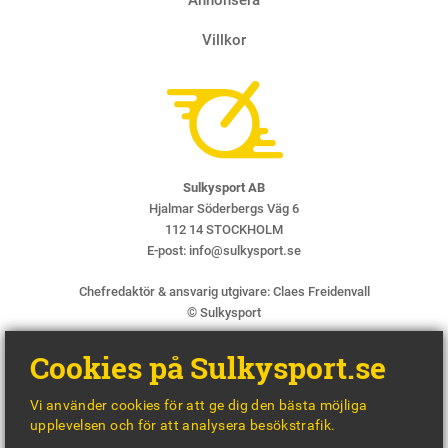
Villkor
Sulkysport AB
Hjalmar Söderbergs Väg 6
112 14 STOCKHOLM
E-post:
info@sulkysport.se
Chefredaktör & ansvarig utgivare:
Claes Freidenvall
© Sulkysport
Cookies på Sulkysport.se
Vi använder cookies för att ge dig den bästa möjliga
upplevelsen och för att analysera besökstrafik.
MADE WITH
BY
WONDERFOUR