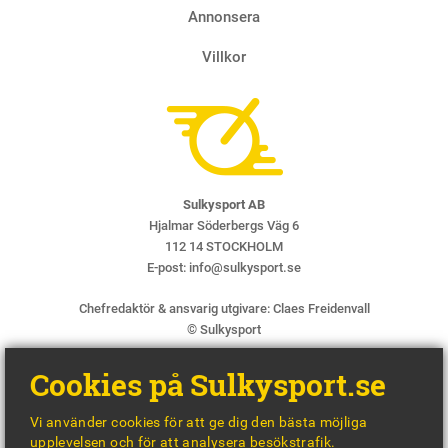
Annonsera
Villkor
Sulkysport AB
Hjalmar Söderbergs Väg 6
112 14 STOCKHOLM
E-post:
info@sulkysport.se
Chefredaktör & ansvarig utgivare:
Claes Freidenvall
© Sulkysport
Cookies på Sulkysport.se
Vi använder cookies för att ge dig den bästa möjliga
upplevelsen och för att analysera besökstrafik.