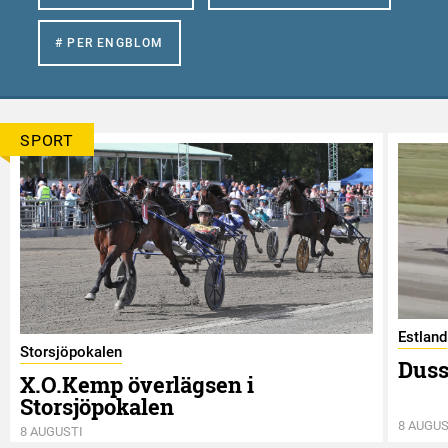
# PER ENGBLOM
SPORT
Estland
Storsjöpokalen
Duss
X.O.Kemp överlägsen i
Storsjöpokalen
8 AUGUS
8 AUGUSTI