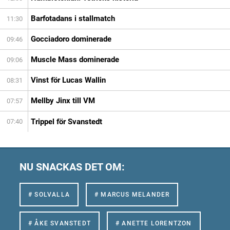
Barfotadans i stallmatch
11:30
Gocciadoro dominerade
09:46
Muscle Mass dominerade
09:06
Vinst för Lucas Wallin
08:31
Mellby Jinx till VM
07:57
Trippel för Svanstedt
07:40
NU SNACKAS DET OM:
# SOLVALLA
# MARCUS MELANDER
# ÅKE SVANSTEDT
# ANETTE LORENTZON