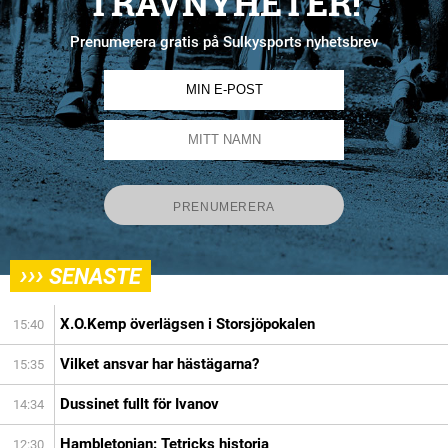
TRAVNYHETER!
Prenumerera gratis på Sulkysports nyhetsbrev
›››
SENASTE
X.O.Kemp överlägsen i Storsjöpokalen
15:40
Vilket ansvar har hästägarna?
15:35
Dussinet fullt för Ivanov
14:34
Hambletonian: Tetricks historia
12:30