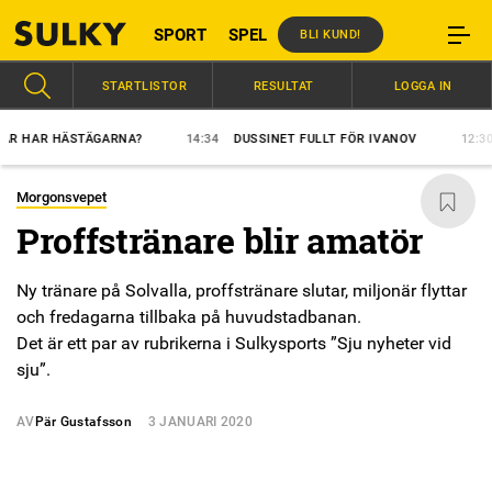
SPORT
SPEL
BLI KUND!
STARTLISTOR
RESULTAT
LOGGA IN
AR HÄSTÄGARNA?
14:34
DUSSINET FULLT FÖR IVANOV
12:30
HAM
Morgonsvepet
Proffstränare blir amatör
Ny tränare på Solvalla, proffstränare slutar, miljonär flyttar
och fredagarna tillbaka på huvudstadbanan.
Det är ett par av rubrikerna i Sulkysports ”Sju nyheter vid
sju”.
AV
Pär Gustafsson
3 JANUARI 2020