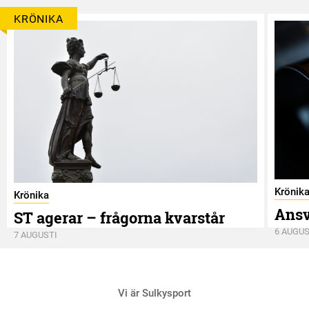
KRÖNIKA
Krönik
Krönika
Ansv
ST agerar – frågorna kvarstår
6 AUGUS
7 AUGUSTI
Vi är Sulkysport