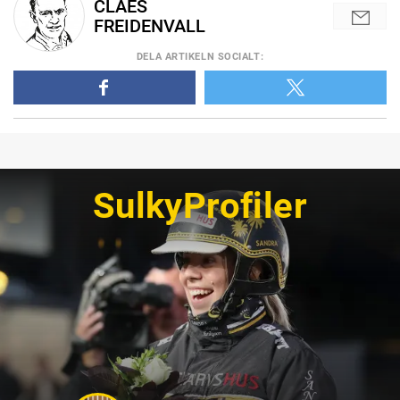
CLAES
FREIDENVALL
DELA
ARTIKELN SOCIALT
:
SulkyProfiler