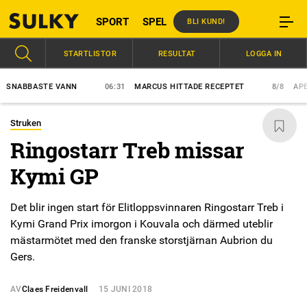
SPORT
SPEL
BLI KUND!
STARTLISTOR
RESULTAT
LOGGA IN
ABBASTE VANN
06:31
MARCUS HITTADE RECEPTET
8/8
APEX ET
Struken
Ringostarr Treb missar
Kymi GP
Det blir ingen start för Elitloppsvinnaren Ringostarr Treb i
Kymi Grand Prix imorgon i Kouvala och därmed uteblir
mästarmötet med den franske storstjärnan Aubrion du
Gers.
AV
Claes Freidenvall
15 JUNI 2018