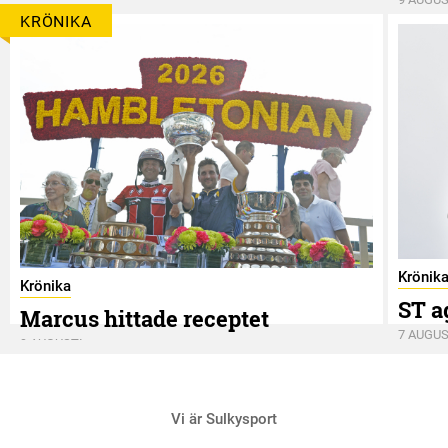
KRÖNIKA
Krönik
Krönika
ST a
Marcus hittade receptet
7 AUGUS
9 AUGUSTI
Vi är Sulkysport