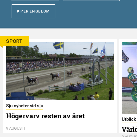
# PER ENGBLOM
SPORT
Sju nyheter vid sju
Högervarv resten av året
Utblic
Värl
9 AUGUSTI
9 AUGUS