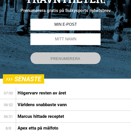
Prenumerera gratis på Sulkysports nyhetsbrev
›››
SENASTE
Högervarv resten av året
07:00
Världens snabbaste vann
06:52
Marcus hittade receptet
06:31
Apex etta på målfoto
8/8