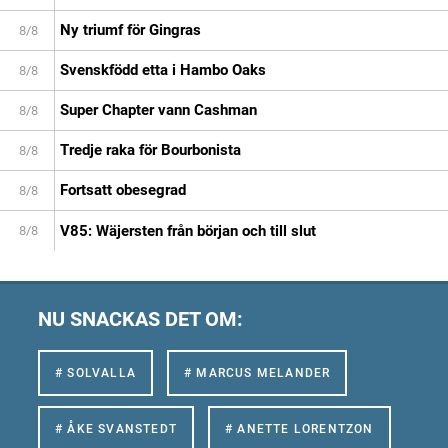
Ny triumf för Gingras
8/8
Svenskfödd etta i Hambo Oaks
8/8
Super Chapter vann Cashman
8/8
Tredje raka för Bourbonista
8/8
Fortsatt obesegrad
8/8
V85: Wäjersten från början och till slut
8/8
NU SNACKAS DET OM:
# SOLVALLA
# MARCUS MELANDER
# ÅKE SVANSTEDT
# ANETTE LORENTZON