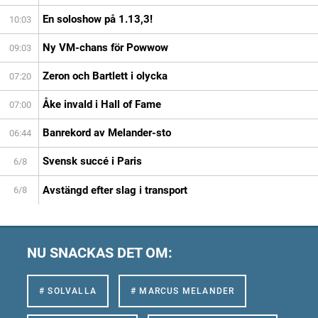
En soloshow på 1.13,3!
10:03
Ny VM-chans för Powwow
09:03
Zeron och Bartlett i olycka
07:20
Åke invald i Hall of Fame
07:00
Banrekord av Melander-sto
06:44
Svensk succé i Paris
6/8
Avstängd efter slag i transport
6/8
NU SNACKAS DET OM:
# SOLVALLA
# MARCUS MELANDER