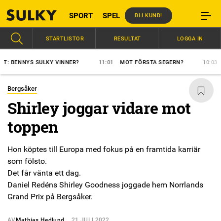
SPORT
SPEL
BLI KUND!
STARTLISTOR
RESULTAT
LOGGA IN
NYS SULKY VINNER?
11:01
MOT FÖRSTA SEGERN?
10:03
EN SO
Bergsåker
Shirley joggar vidare mot
toppen
Hon köptes till Europa med fokus på en framtida karriär
som fölsto.
Det får vänta ett dag.
Daniel Redéns Shirley Goodness joggade hem Norrlands
Grand Prix på Bergsåker.
AV
Mathias Hedlund
21 JULI 2022