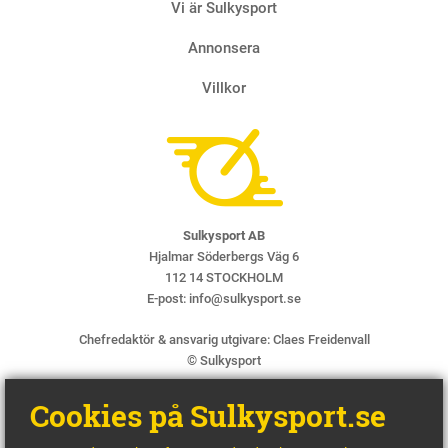
Vi är Sulkysport
Annonsera
Villkor
Sulkysport AB
Hjalmar Söderbergs Väg 6
112 14 STOCKHOLM
E-post:
info@sulkysport.se
Chefredaktör & ansvarig utgivare:
Claes Freidenvall
© Sulkysport
Cookies på Sulkysport.se