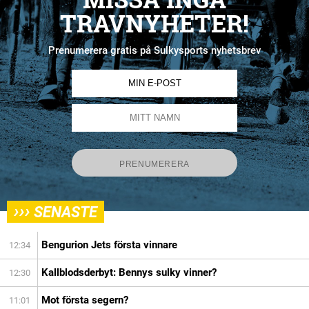
TRAVNYHETER!
Prenumerera gratis på Sulkysports nyhetsbrev
›››
SENASTE
Bengurion Jets första vinnare
12:34
Kallblodsderbyt: Bennys sulky vinner?
12:30
Mot första segern?
11:01