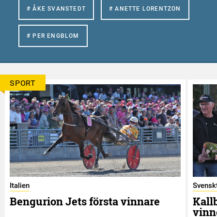
# ÅKE SVANSTEDT
# ANETTE LORENTZON
# PER ENGBLOM
SPORT
Italien
Svenskt
Bengurion Jets första vinnare
Kall
vinn