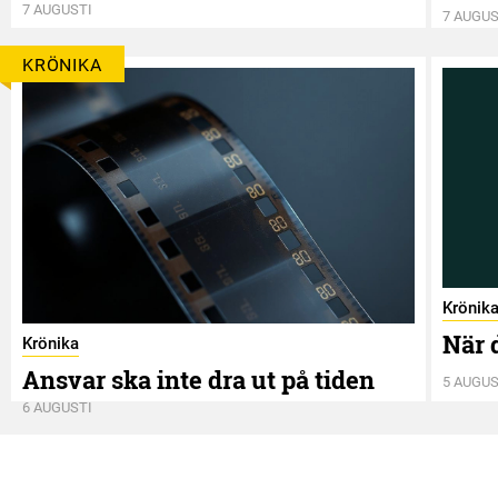
7 AUGUSTI
7 AUGUS
KRÖNIKA
Krönik
När 
Krönika
Ansvar ska inte dra ut på tiden
5 AUGUS
6 AUGUSTI