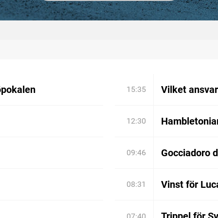
öpokalen
Vilket ansva
15:35
Hambletonian:
12:30
Gocciadoro 
09:46
Vinst för Luc
08:31
Trippel för S
07:40