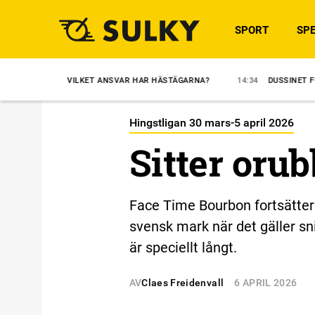
SPORT
SPE
ILKET ANSVAR HAR HÄSTÄGARNA?
14:34
DUSSINET FULLT FÖR IVANOV
Hingstligan 30 mars-5 april 2026
Sitter oru
Face Time Bourbon fortsätter 
svensk mark när det gäller sn
är speciellt långt.
AV
Claes Freidenvall
6 APRIL 2026