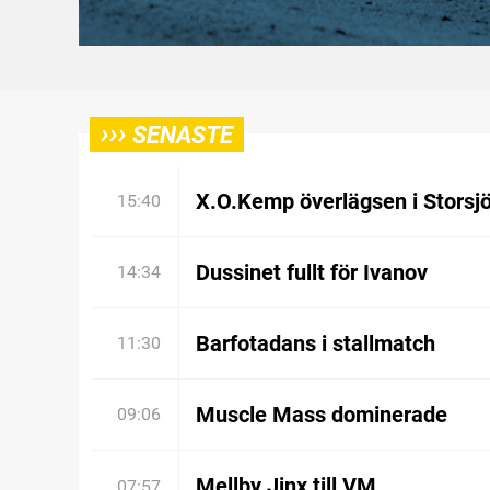
›››
SENASTE
X.O.Kemp överlägsen i Storsj
15:40
Dussinet fullt för Ivanov
14:34
Barfotadans i stallmatch
11:30
Muscle Mass dominerade
09:06
Mellby Jinx till VM
07:57