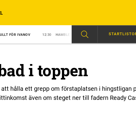
L
STARTLISTO
12:30
HAMBLETONIAN: TETRICKS HISTORIA
11:30
BARFOTADAN
bbad i toppen
att hålla ett grepp om förstaplatsen i hingstligan 
ittinkomst även om steget ner till fadern Ready Ca