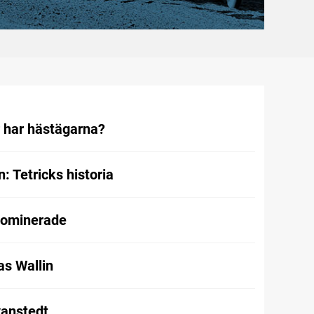
r har hästägarna?
 Tetricks historia
dominerade
as Wallin
vanstedt