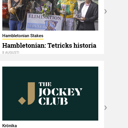
Gårda
Bar
Hambletonian Stakes
Hambletonian: Tetricks historia
8 AUGU
8 AUGUSTI
Krönika