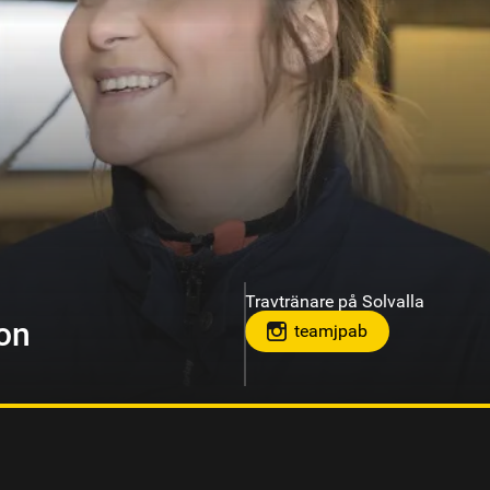
Travtränare på Gävletravet
om