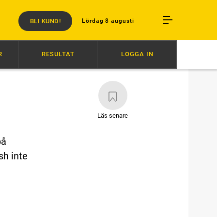
BLI KUND!
Lördag 8 augusti
R
RESULTAT
LOGGA IN
S I STALLMATCH
15:40
X.O.KEMP ÖVERLÄGSEN I STORSJÖPOKALEN
Läs senare
på
sh inte