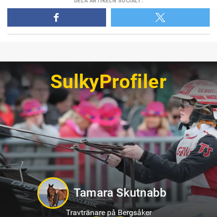
DELA
ARTIKELN SOCIALT
:
SulkyProfiler
Jennifer Persson