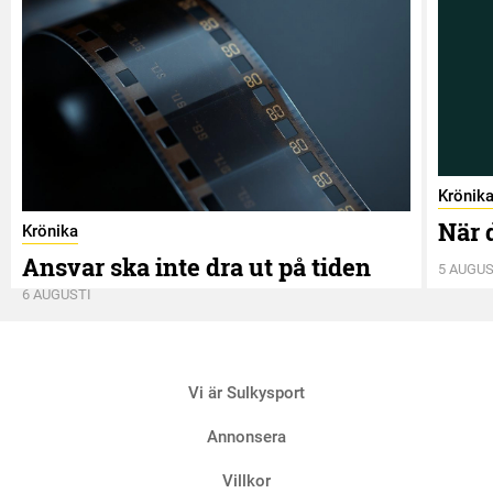
Krönik
När 
Krönika
Ansvar ska inte dra ut på tiden
5 AUGUS
6 AUGUSTI
Vi är Sulkysport
Annonsera
Villkor