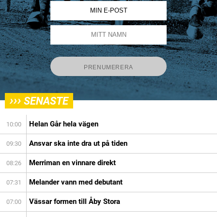
›››
SENASTE
Helan Går hela vägen
10:00
Ansvar ska inte dra ut på tiden
09:30
Merriman en vinnare direkt
08:26
Melander vann med debutant
07:31
Vässar formen till Åby Stora
07:00