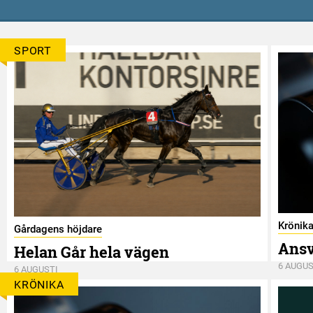
SPORT
Krönik
Gårdagens höjdare
Ansv
Helan Går hela vägen
6 AUGUS
6 AUGUSTI
KRÖNIKA