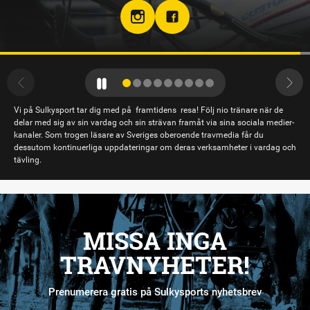
Travtränare på Solvalla
teamjpab
Vi på Sulkysport tar dig med på framtidens resa! Följ nio tränare när de
delar med sig av sin vardag och sin strävan framåt via sina sociala medier-
kanaler. Som trogen läsare av Sveriges oberoende travmedia får du
dessutom kontinuerliga uppdateringar om deras verksamheter i vardag och
tävling.
MISSA INGA
TRAVNYHETER!
Prenumerera gratis på Sulkysports nyhetsbrev