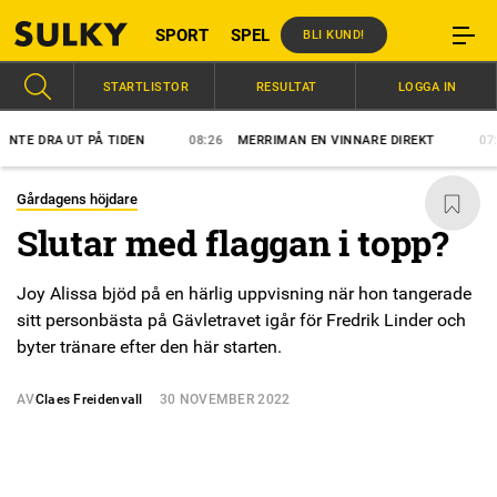
SPORT
SPEL
BLI KUND!
STARTLISTOR
RESULTAT
LOGGA IN
DRA UT PÅ TIDEN
08:26
MERRIMAN EN VINNARE DIREKT
07:31
M
Gårdagens höjdare
Slutar med flaggan i topp?
Joy Alissa bjöd på en härlig uppvisning när hon tangerade
sitt personbästa på Gävletravet igår för Fredrik Linder och
byter tränare efter den här starten.
AV
Claes Freidenvall
30 NOVEMBER 2022