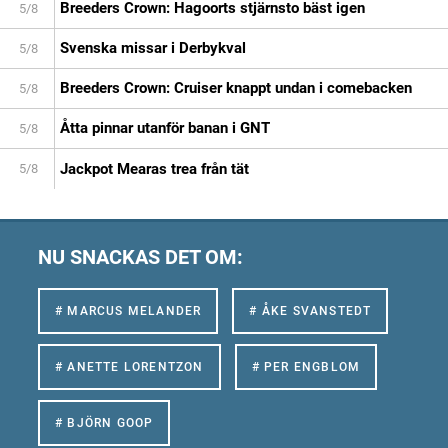
Breeders Crown: Hagoorts stjärnsto bäst igen
5/8
Svenska missar i Derbykval
5/8
Breeders Crown: Cruiser knappt undan i comebacken
5/8
Åtta pinnar utanför banan i GNT
5/8
Jackpot Mearas trea från tät
5/8
NU SNACKAS DET OM:
# MARCUS MELANDER
# ÅKE SVANSTEDT
# ANETTE LORENTZON
# PER ENGBLOM
# BJÖRN GOOP