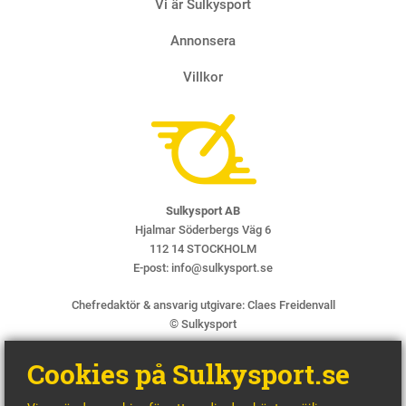
Vi är Sulkysport
Annonsera
Villkor
Sulkysport AB
Hjalmar Söderbergs Väg 6
112 14 STOCKHOLM
E-post:
info@sulkysport.se
Chefredaktör & ansvarig utgivare:
Claes Freidenvall
© Sulkysport
Cookies på Sulkysport.se