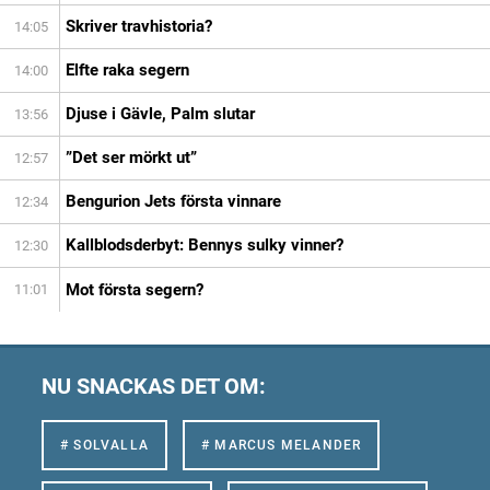
Skriver travhistoria?
14:05
Elfte raka segern
14:00
Djuse i Gävle, Palm slutar
13:56
”Det ser mörkt ut”
12:57
Bengurion Jets första vinnare
12:34
Kallblodsderbyt: Bennys sulky vinner?
12:30
Mot första segern?
11:01
NU SNACKAS DET OM:
# SOLVALLA
# MARCUS MELANDER