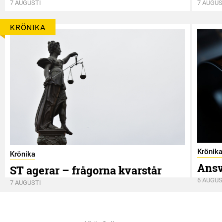
7 AUGUSTI
7 AUGUS
KRÖNIKA
Krönik
Krönika
Ansv
ST agerar – frågorna kvarstår
6 AUGUS
7 AUGUSTI