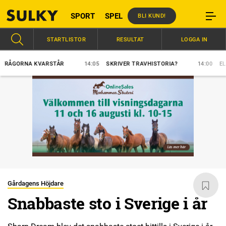
SPORT
SPEL
BLI KUND!
STARTLISTOR
RESULTAT
LOGGA IN
ORNA KVARSTÅR
14:05
SKRIVER TRAVHISTORIA?
14:00
ELFTE RA
Gårdagens Höjdare
Snabbaste sto i Sverige i år