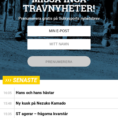
TRAVNYHETER!
Prenumerera gratis på Sulkysports nyhetsbrev
›››
SENASTE
Hans och hans hästar
16:05
Ny kusk på Nezuko Kamado
15:48
ST agerar – frågorna kvarstår
15:35