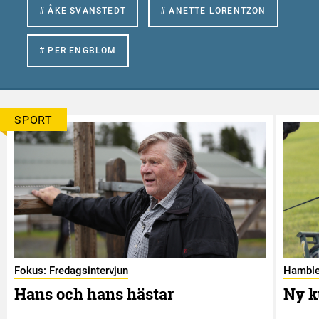
# ÅKE SVANSTEDT
# ANETTE LORENTZON
# PER ENGBLOM
SPORT
Fokus: Fredagsintervjun
Hamble
Hans och hans hästar
Ny k