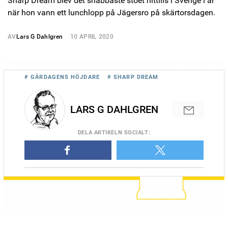
Sharp Dream blev det snabbaste stoet hittills i Sverige i år
när hon vann ett lunchlopp på Jägersro på skärtorsdagen.
AV
Lars G Dahlgren
10 APRIL 2020
# GÅRDAGENS HÖJDARE
# SHARP DREAM
LARS G DAHLGREN
DELA
ARTIKELN SOCIALT
: