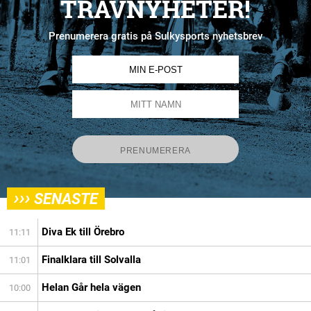
TRAVNYHETER!
Prenumerera gratis på Sulkysports nyhetsbrev
›››
SENASTE
Diva Ek till Örebro
11:11
Finalklara till Solvalla
11:01
Helan Går hela vägen
10:00