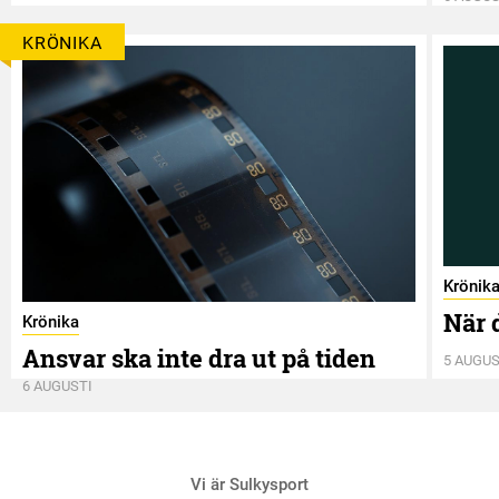
KRÖNIKA
Krönik
När 
Krönika
Ansvar ska inte dra ut på tiden
5 AUGUS
6 AUGUSTI
Vi är Sulkysport