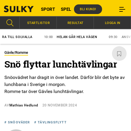
SPORT
SPEL
BLI KUND!
STARTLISTOR
RESULTAT
LOGGA IN
TILL SOLVALLA
10:00
HELAN GÅR HELA VÄGEN
09:30
ANSVAR SK
Gävle/Romme
Snö flyttar lunchtävlingar
Snöovädret har dragit in över landet. Därför blir det byte av
lunchbana i Sverige i morgon.
Romme tar över Gävles lunchtävlingar.
AV
Mathias Hedlund
20 NOVEMBER 2024
# SNÖOVÄDER
# TÄVLINGSFLYTT