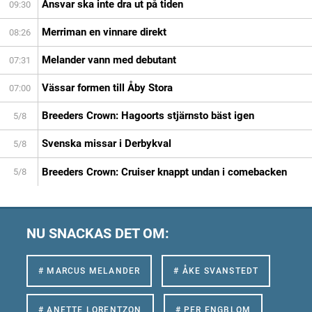
Ansvar ska inte dra ut på tiden
09:30
Merriman en vinnare direkt
08:26
Melander vann med debutant
07:31
Vässar formen till Åby Stora
07:00
Breeders Crown: Hagoorts stjärnsto bäst igen
5/8
Svenska missar i Derbykval
5/8
Breeders Crown: Cruiser knappt undan i comebacken
5/8
NU SNACKAS DET OM:
# MARCUS MELANDER
# ÅKE SVANSTEDT
# ANETTE LORENTZON
# PER ENGBLOM