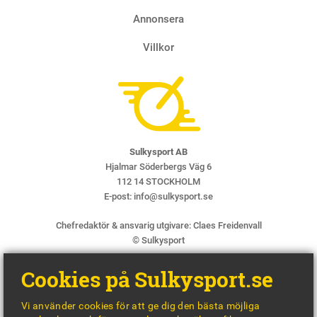
Annonsera
Villkor
Sulkysport AB
Hjalmar Söderbergs Väg 6
112 14 STOCKHOLM
E-post:
info@sulkysport.se
Chefredaktör & ansvarig utgivare:
Claes Freidenvall
© Sulkysport
Cookies på Sulkysport.se
Vi använder cookies för att ge dig den bästa möjliga