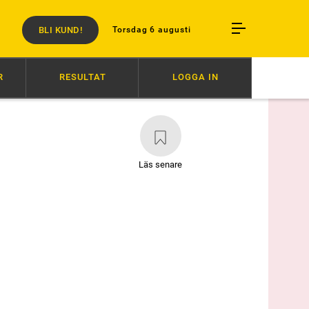
BLI KUND!
Torsdag 6 augusti
R
RESULTAT
LOGGA IN
11:11
DIVA EK TILL ÖREBRO
11:01
FINALKLARA TILL SOLVALLA
Läs senare