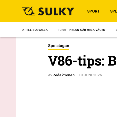
SPORT
SPE
A TILL SOLVALLA
10:00
HELAN GÅR HELA VÄGEN
09:30
ANSVAR 
Spelstugan
V86-tips: 
AV
Redaktionen
10 JUNI 2026