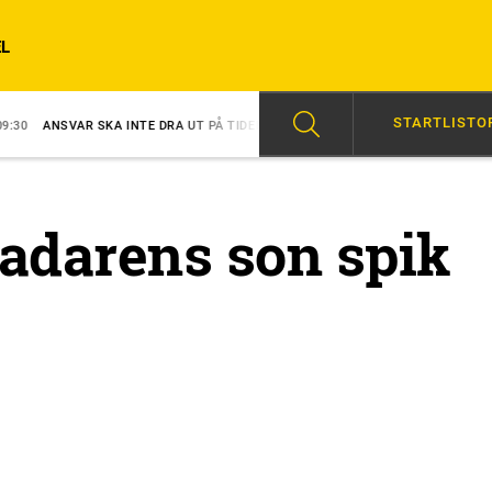
L
STARTLISTO
SKA INTE DRA UT PÅ TIDEN
08:26
MERRIMAN EN VINNARE DIREKT
Badarens son spik