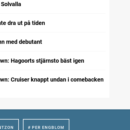
l Solvalla
te dra ut på tiden
nn med debutant
wn: Hagoorts stjärnsto bäst igen
wn: Cruiser knappt undan i comebacken
NTZON
# PER ENGBLOM