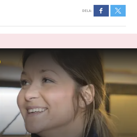
DELA
:
r