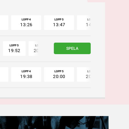
LOPP 4
LOPP 5
LOPP 6
LOPP 
13:26
13:47
14:07
14:2
LOPP 5
LOPP 6
LOPP 7
LOPP 8
LOPP 9
SPELA
19:52
20:14
20:36
20:56
21:15
LOPP 4
LOPP 5
LOPP 6
LOPP 
19:38
20:00
20:22
20:4