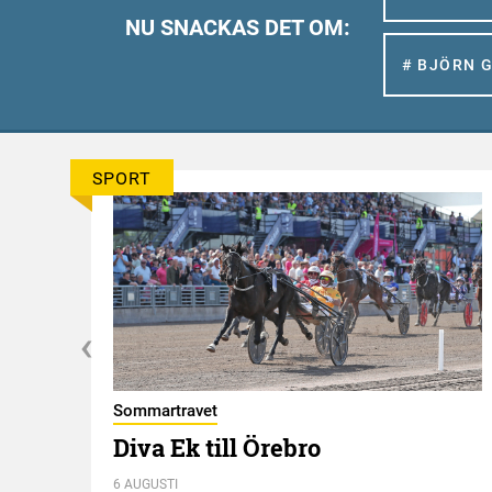
NU SNACKAS DET OM:
# BJÖRN 
SPORT
Sommartravet
t
Diva Ek till Örebro
6 AUGUSTI