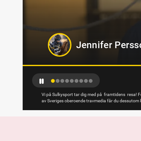
Jörgen Westh
Vi på Sulkysport tar dig med på framtidens resa! Fö
av Sveriges oberoende travmedia får du dessutom k