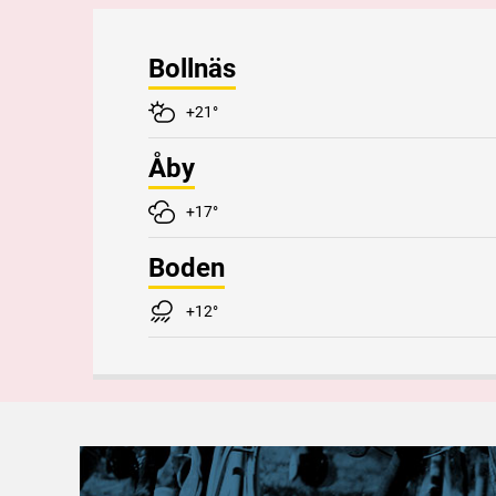
Bollnäs
+21°
Åby
+17°
Boden
+12°