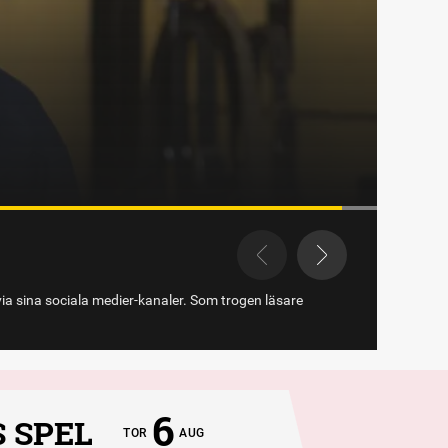
via sina sociala medier-kanaler. Som trogen läsare
6
 SPEL
TOR
AUG