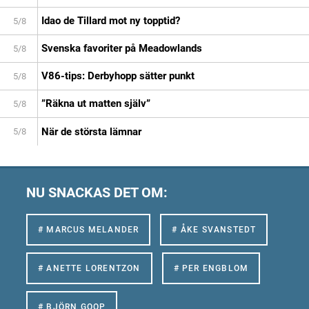
Idao de Tillard mot ny topptid?
5/8
Svenska favoriter på Meadowlands
5/8
V86-tips: Derbyhopp sätter punkt
5/8
”Räkna ut matten själv”
5/8
När de största lämnar
5/8
NU SNACKAS DET OM:
# MARCUS MELANDER
# ÅKE SVANSTEDT
# ANETTE LORENTZON
# PER ENGBLOM
# BJÖRN GOOP