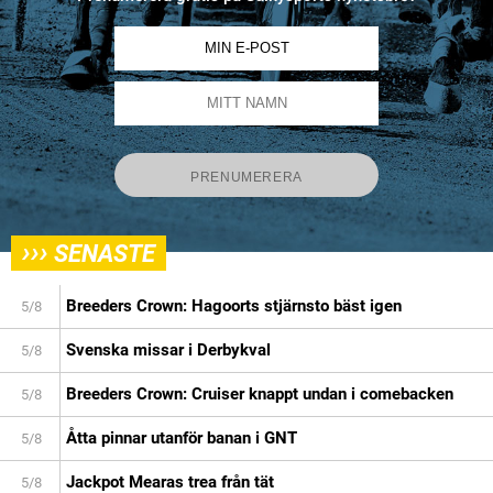
›››
SENASTE
Breeders Crown: Hagoorts stjärnsto bäst igen
5/8
Svenska missar i Derbykval
5/8
Breeders Crown: Cruiser knappt undan i comebacken
5/8
Åtta pinnar utanför banan i GNT
5/8
Jackpot Mearas trea från tät
5/8