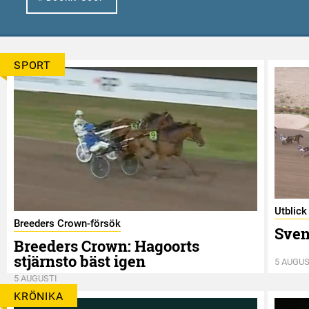
SPORT
Utblick
Breeders Crown-försök
Sven
Breeders Crown: Hagoorts
stjärnsto bäst igen
5 AUGUS
5 AUGUSTI
KRÖNIKA