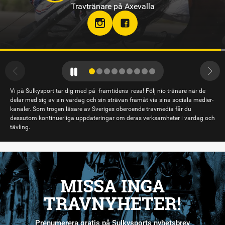
Travtränare på Sundbyholmstravet i Eskilstuna
Vi på Sulkysport tar dig med på framtidens resa! Följ nio tränare när de
delar med sig av sin vardag och sin strävan framåt via sina sociala medier-
kanaler. Som trogen läsare av Sveriges oberoende travmedia får du
dessutom kontinuerliga uppdateringar om deras verksamheter i vardag och
tävling.
MISSA INGA
TRAVNYHETER!
Prenumerera gratis på Sulkysports nyhetsbrev