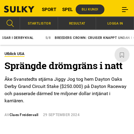
SPORT
SPEL
BLI KUND!
STARTLISTOR
RESULTAT
LOGGA IN
 I DERBYKVAL
5/8
BREEDERS CROWN: CRUISER KNAPPT UNDAN I COM
Utblick USA
Sprängde drömgräns i natt
Åke Svanstedts stjärna Jiggy Jog tog hem Dayton Oaks
Derby Grand Circuit Stake ($250.000) på Dayton Raceway
och passerade därmed tre miljoner dollar intjänat i
karriären.
AV
Claes Freidenvall
29 SEPTEMBER 2024