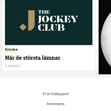
Krönika
När de största lämnar
5 AUGUSTI
Krönik
Vi är Sulkysport
Två 
4 AUGUS
Annonsera