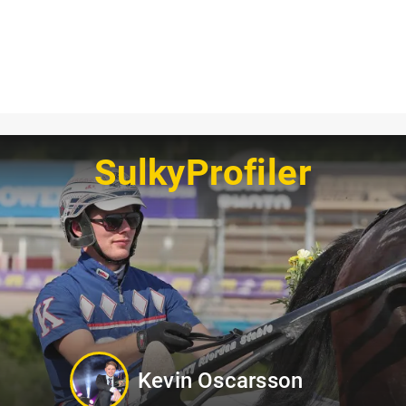
SulkyProfiler
Markus B Svedberg