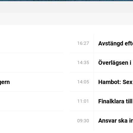
Avstängd efte
16:27
Överlägsen i
14:35
gern
Hambot: Sex 
14:05
Finalklara til
11:01
Ansvar ska in
09:30