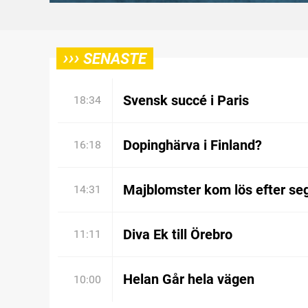
›››
SENASTE
Svensk succé i Paris
18:34
Dopinghärva i Finland?
16:18
Majblomster kom lös efter se
14:31
Diva Ek till Örebro
11:11
Helan Går hela vägen
10:00