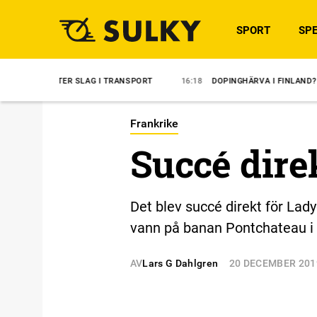
SPORT
SPE
ER SLAG I TRANSPORT
16:18
DOPINGHÄRVA I FINLAND?
14:35
Ö
Frankrike
Succé dire
Det blev succé direkt för Lad
vann på banan Pontchateau i 
AV
Lars G Dahlgren
20 DECEMBER 201