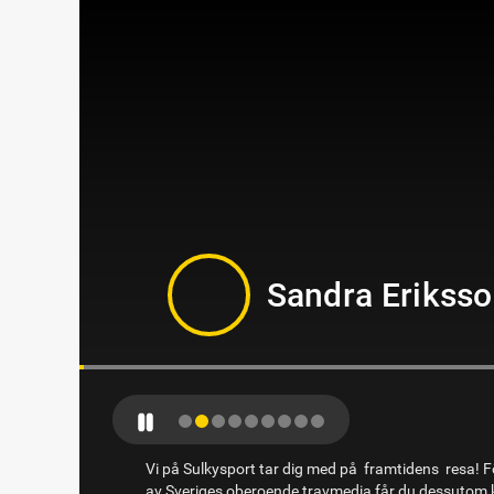
Sandra Erikss
Vi på Sulkysport tar dig med på framtidens resa! Fö
av Sveriges oberoende travmedia får du dessutom k