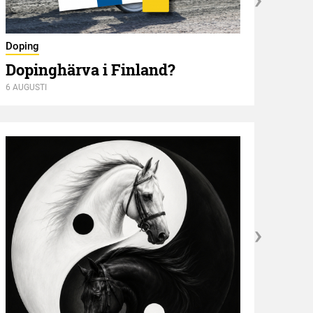
Nyför
Doping
Öve
Dopinghärva i Finland?
6 AUGUSTI
6 AUGU
Kröni
”NE