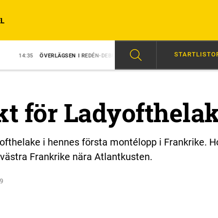
L
STARTLISTO
VERLÄGSEN I REDÉN-DEBUT
14:31
MAJBLOMSTER KOM LÖS EFTER SEG
kt för Ladyofthela
yofthelake i hennes första montélopp i Frankrike. H
västra Frankrike nära Atlantkusten.
9