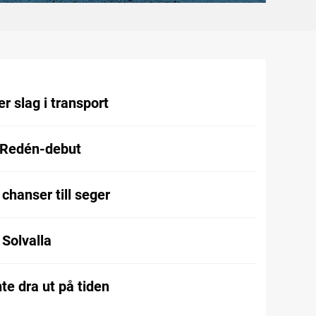
r slag i transport
 Redén-debut
chanser till seger
l Solvalla
te dra ut på tiden