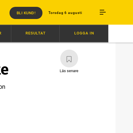
BLI KUND!
Torsdag 6 augusti
R
RESULTAT
LOGGA IN
ERN
18:34
SVENSK SUCCÉ I PARIS
16:27
AVSTÄNGD EFTER SLAG
ke
Läs senare
on