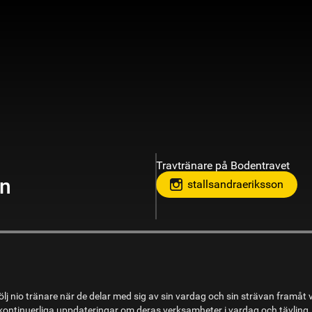
Travtränare på Bodentravet
on
stallsandraeriksson
lj nio tränare när de delar med sig av sin vardag och sin strävan framåt 
ontinuerliga uppdateringar om deras verksamheter i vardag och tävling.