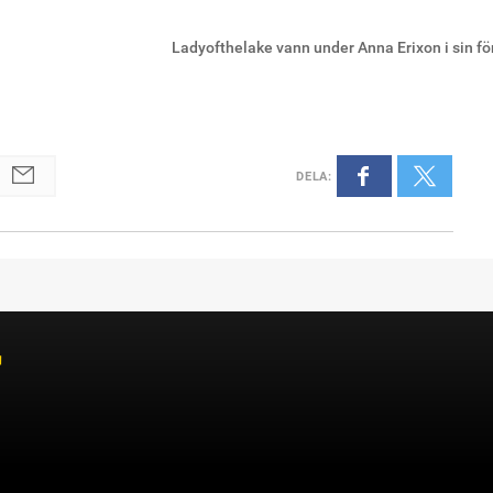
Ladyofthelake vann under Anna Erixon i sin för
DELA
:
r