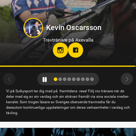
Philip Di Luca
Travtränare på Sundbyholmstravet i Eskilstuna
hloclucaboy
Vi på Sulkysport tar dig med på framtidens resa! Följ nio tränare när de
delar med sig av sin vardag och sin strävan framåt via sina sociala medier-
kanaler. Som trogen läsare av Sveriges oberoende travmedia får du
dessutom kontinuerliga uppdateringar om deras verksamheter i vardag och
tävling.