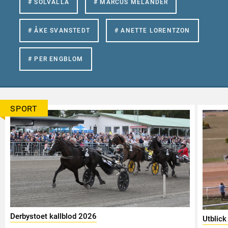
# SOLVALLA
# MARCUS MELANDER
# ÅKE SVANSTEDT
# ANETTE LORENTZON
# PER ENGBLOM
SPORT
Derbystoet kallblod 2026
Utblick