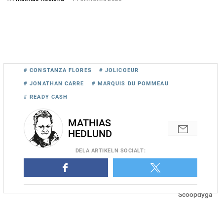
# CONSTANZA FLORES
# JOLICOEUR
# JONATHAN CARRE
# MARQUIS DU POMMEAU
# READY CASH
MATHIAS
HEDLUND
DELA
ARTIKELN SOCIALT
:
Constanza Flores och Jonathan Carres svenskfödde sexåring
Jolicoeur vann direkt i Vincennesdebuten i januari. Foto
Scoopdyga