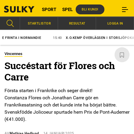
SPORT
SPEL
BLI KUND!
STARTLISTOR
RESULTAT
LOGGA IN
INTA I NORMANDIE
15:40
X.O.KEMP ÖVERLÄGSEN I STORSJÖPOKALEN
Vincennes
Succéstart för Flores och
Carre
Första starten i Frankrike och seger direkt!
Constanza Flores och Jonathan Carre gör en
Frankrikesatsning och det kunde inte ha börjat bättre.
Svenskfödde Jolicoeur spurtade hem Prix de Pont-Audemer
(€41.000).
AV
Mathias Hedlund
14 JANUARI 2025