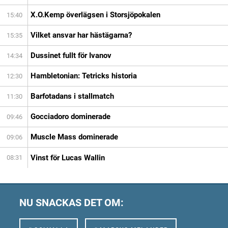
X.O.Kemp överlägsen i Storsjöpokalen
15:40
Vilket ansvar har hästägarna?
15:35
Dussinet fullt för Ivanov
14:34
Hambletonian: Tetricks historia
12:30
Barfotadans i stallmatch
11:30
Gocciadoro dominerade
09:46
Muscle Mass dominerade
09:06
Vinst för Lucas Wallin
08:31
NU SNACKAS DET OM: