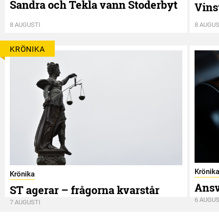
Sandra och Tekla vann Stoderbyt
Vins
8 AUGUSTI
8 AUGUS
KRÖNIKA
Krönik
Krönika
Ansv
ST agerar – frågorna kvarstår
6 AUGUS
7 AUGUSTI