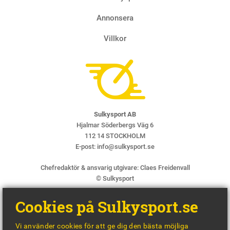
Annonsera
Villkor
Sulkysport AB
Hjalmar Söderbergs Väg 6
112 14 STOCKHOLM
E-post:
info@sulkysport.se
Chefredaktör & ansvarig utgivare:
Claes Freidenvall
© Sulkysport
Cookies på Sulkysport.se
Vi använder cookies för att ge dig den bästa möjliga