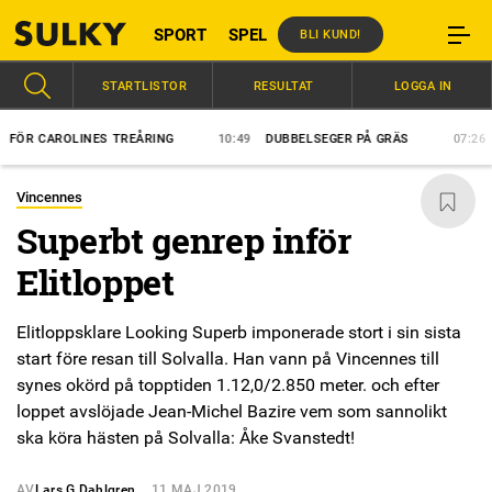
SPORT
SPEL
BLI KUND!
STARTLISTOR
RESULTAT
LOGGA IN
CAROLINES TREÅRING
10:49
DUBBELSEGER PÅ GRÄS
07:26
BLÅGU
Vincennes
Superbt genrep inför
Elitloppet
Elitloppsklare Looking Superb imponerade stort i sin sista
start före resan till Solvalla. Han vann på Vincennes till
synes okörd på topptiden 1.12,0/2.850 meter. och efter
loppet avslöjade Jean-Michel Bazire vem som sannolikt
ska köra hästen på Solvalla: Åke Svanstedt!
AV
Lars G Dahlgren
11 MAJ 2019