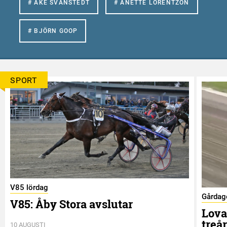
# ÅKE SVANSTEDT
# ANETTE LORENTZON
# BJÖRN GOOP
SPORT
V85 lördag
Gårdag
V85: Åby Stora avslutar
Lova
treå
10 AUGUSTI