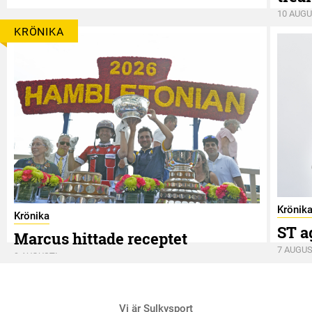
10 AUGU
KRÖNIKA
Krönik
Krönika
ST a
Marcus hittade receptet
7 AUGUS
9 AUGUSTI
Vi är Sulkysport