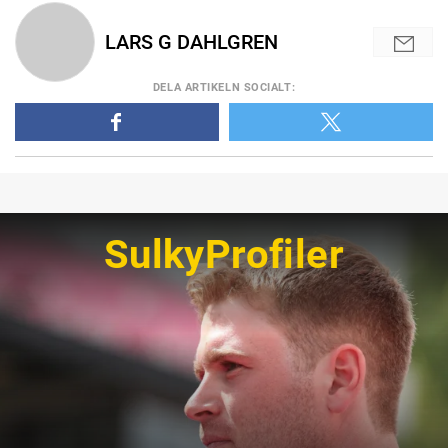
LARS G DAHLGREN
DELA
ARTIKELN SOCIALT
:
SulkyProfiler