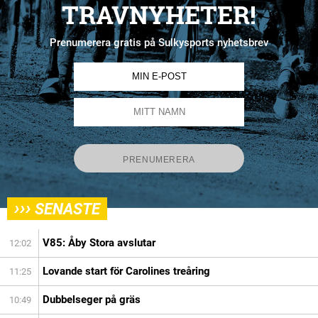
TRAVNYHETER!
Prenumerera gratis på Sulkysports nyhetsbrev
›››
SENASTE
V85: Åby Stora avslutar
12:02
Lovande start för Carolines treåring
11:25
Dubbelseger på gräs
10:49