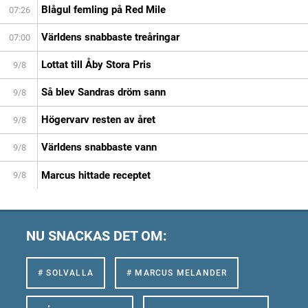
Blågul femling på Red Mile
07:26
Världens snabbaste treåringar
07:00
Lottat till Åby Stora Pris
9/8
Så blev Sandras dröm sann
9/8
Högervarv resten av året
9/8
Världens snabbaste vann
9/8
Marcus hittade receptet
9/8
NU SNACKAS DET OM:
# SOLVALLA
# MARCUS MELANDER