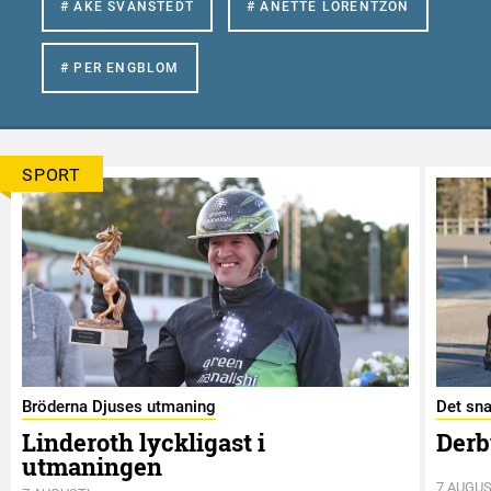
# ÅKE SVANSTEDT
# ANETTE LORENTZON
# PER ENGBLOM
SPORT
Bröderna Djuses utmaning
Det sna
Linderoth lyckligast i
Derb
utmaningen
7 AUGUS