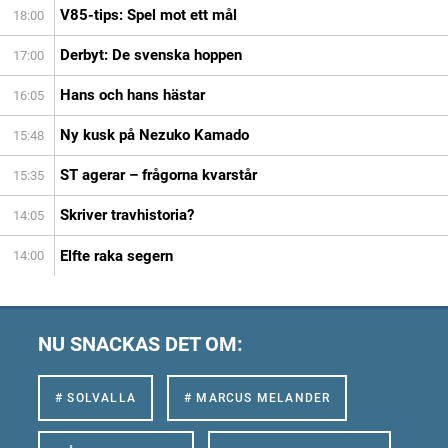
V85-tips: Spel mot ett mål
18:00
Derbyt: De svenska hoppen
17:00
Hans och hans hästar
16:05
Ny kusk på Nezuko Kamado
15:48
ST agerar – frågorna kvarstår
15:35
Skriver travhistoria?
14:05
Elfte raka segern
14:00
NU SNACKAS DET OM:
# SOLVALLA
# MARCUS MELANDER