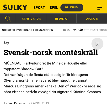
SPORT
SPEL
BLI KUND!
STARTLISTOR
RESULTAT
LOGGA IN
EROTH LYCKLIGAST I UTMANINGEN
18:25
”VI BÄR ETT PROFESSIONELL
Åby
Svensk-norsk montéskräll
MÖLNDAL. Fartvidundret Be Mine de Houelle eller
toppstoet Shadow Gar?
Det var frågan de flesta ställde sig inför lördagens
Olympiamontén, men svaret blev något helt annat.
Marcus Lindgrens amerikanska Den of Warlock visade sig
bäst efter en perfekt avvägd ritt signerad Kristina Kvasnes.
AV
Emil Persson
27 APRIL 2019