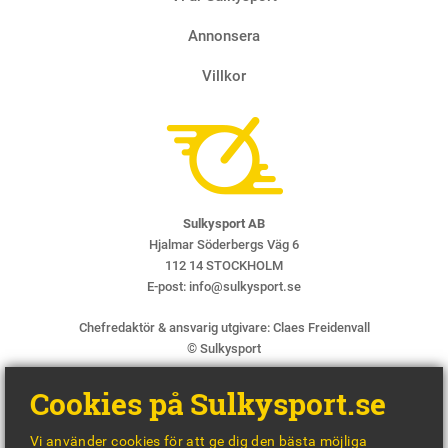
Annonsera
Villkor
Sulkysport AB
Hjalmar Söderbergs Väg 6
112 14 STOCKHOLM
E-post:
info@sulkysport.se
Chefredaktör & ansvarig utgivare:
Claes Freidenvall
© Sulkysport
Cookies på Sulkysport.se
Vi använder cookies för att ge dig den bästa möjliga