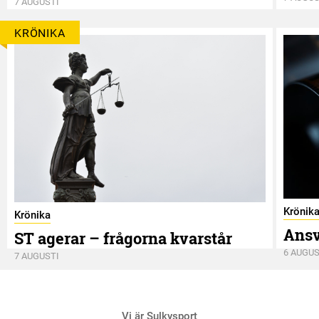
7 AUGUSTI
KRÖNIKA
Krönik
Krönika
Ansv
ST agerar – frågorna kvarstår
6 AUGUS
7 AUGUSTI
Vi är Sulkysport