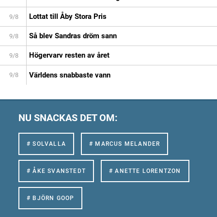
Lottat till Åby Stora Pris
9/8
Så blev Sandras dröm sann
9/8
Högervarv resten av året
9/8
Världens snabbaste vann
9/8
NU SNACKAS DET OM:
# SOLVALLA
# MARCUS MELANDER
# ÅKE SVANSTEDT
# ANETTE LORENTZON
# BJÖRN GOOP