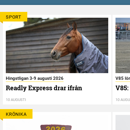
SPORT
Hingstligan 3-9 augusti 2026
V85 lö
Readly Express drar ifrån
V85:
10 AUGUSTI
10 AUGU
KRÖNIKA