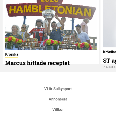
Krönik
Krönika
ST a
Marcus hittade receptet
7 AUGUS
9 AUGUSTI
Vi är Sulkysport
Annonsera
Villkor