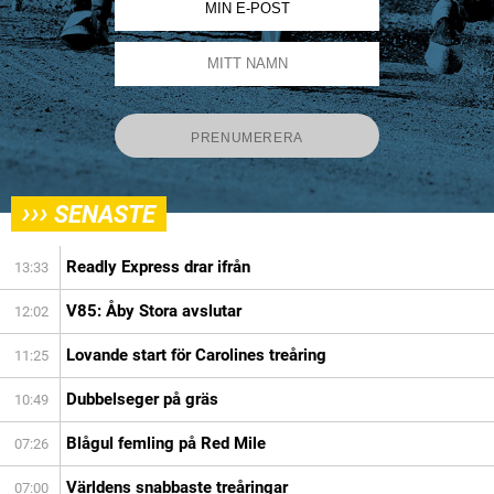
›››
SENASTE
Readly Express drar ifrån
13:33
V85: Åby Stora avslutar
12:02
Lovande start för Carolines treåring
11:25
Dubbelseger på gräs
10:49
Blågul femling på Red Mile
07:26
Världens snabbaste treåringar
07:00