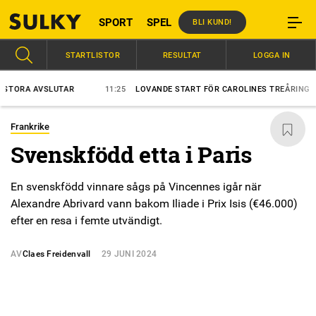
SPORT
SPEL
BLI KUND!
STARTLISTOR
RESULTAT
LOGGA IN
ORA AVSLUTAR
11:25
LOVANDE START FÖR CAROLINES TREÅRING
Frankrike
Svenskfödd etta i Paris
En svenskfödd vinnare sågs på Vincennes igår när
Alexandre Abrivard vann bakom Iliade i Prix Isis (€46.000)
efter en resa i femte utvändigt.
AV
Claes Freidenvall
29 JUNI 2024