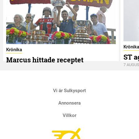
Krönik
Krönika
ST a
Marcus hittade receptet
7 AUGUS
9 AUGUSTI
Vi är Sulkysport
Annonsera
Villkor