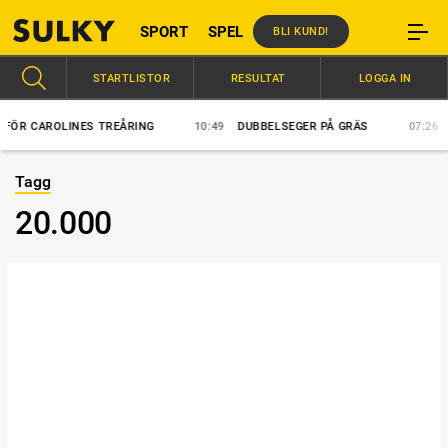
SPORT
SPEL
BLI KUND!
STARTLISTOR
RESULTAT
LOGGA IN
 CAROLINES TREÅRING
10:49
DUBBELSEGER PÅ GRÄS
07:26
BLÅ
Tagg
20.000