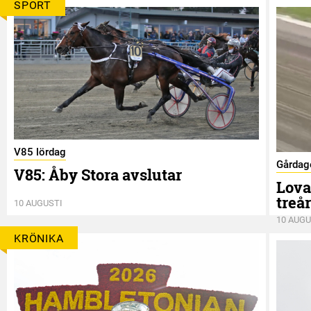
SPORT
V85 lördag
Gårdag
V85: Åby Stora avslutar
Lova
treå
10 AUGUSTI
10 AUGU
KRÖNIKA