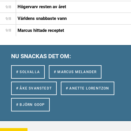
Högervarv resten av året
9/8
Världens snabbaste vann
9/8
Marcus hittade receptet
9/8
NU SNACKAS DET OM:
# SOLVALLA
# MARCUS MELANDER
# ÅKE SVANSTEDT
# ANETTE LORENTZON
# BJÖRN GOOP