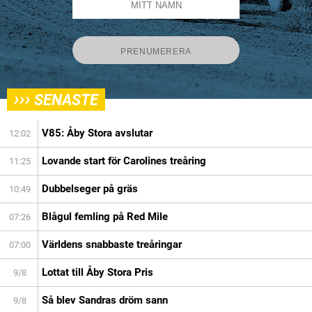
›››
SENASTE
V85: Åby Stora avslutar
12:02
Lovande start för Carolines treåring
11:25
Dubbelseger på gräs
10:49
Blågul femling på Red Mile
07:26
Världens snabbaste treåringar
07:00
Lottat till Åby Stora Pris
9/8
Så blev Sandras dröm sann
9/8