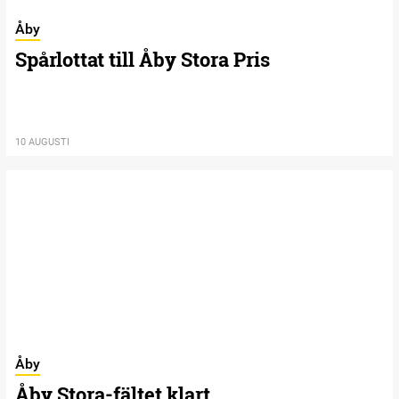
Åby
Spårlottat till Åby Stora Pris
10 AUGUSTI
Åby
Åby Stora-fältet klart