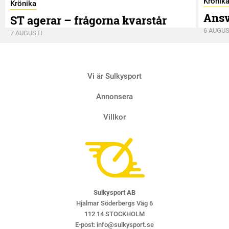
Krönik
Krönika
Ansv
ST agerar – frågorna kvarstår
6 AUGUS
7 AUGUSTI
Vi är Sulkysport
Annonsera
Villkor
Sulkysport AB
Hjalmar Söderbergs Väg 6
112 14 STOCKHOLM
E-post:
info@sulkysport.se