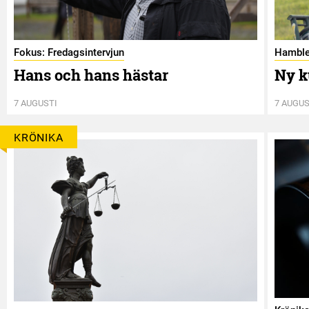
Fokus: Fredagsintervjun
Hamble
Hans och hans hästar
Ny k
7 AUGUSTI
7 AUGUS
KRÖNIKA