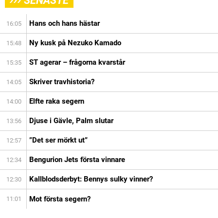
SENASTE
Hans och hans hästar
16:05
Ny kusk på Nezuko Kamado
15:48
ST agerar – frågorna kvarstår
15:35
Skriver travhistoria?
14:05
Elfte raka segern
14:00
Djuse i Gävle, Palm slutar
13:56
”Det ser mörkt ut”
12:57
Bengurion Jets första vinnare
12:34
Kallblodsderbyt: Bennys sulky vinner?
12:30
Mot första segern?
11:01