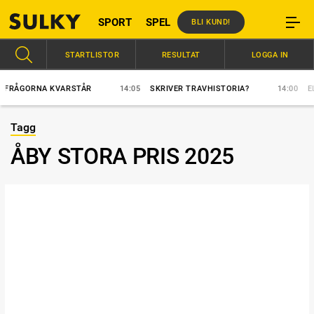
SPORT
SPEL
BLI KUND!
STARTLISTOR
RESULTAT
LOGGA IN
RÅGORNA KVARSTÅR
14:05
SKRIVER TRAVHISTORIA?
14:00
ELFT
Tagg
ÅBY STORA PRIS 2025