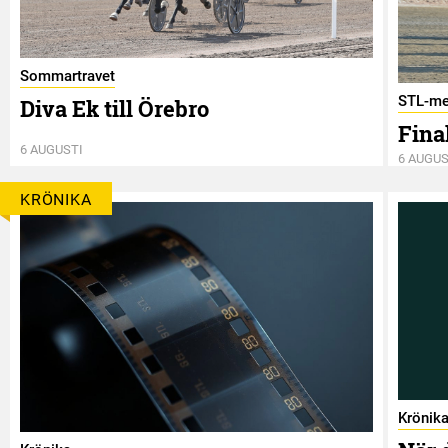
Sommartravet
STL-me
Diva Ek till Örebro
Final
6 AUGUSTI
6 AUGUS
KRÖNIKA
Krönik