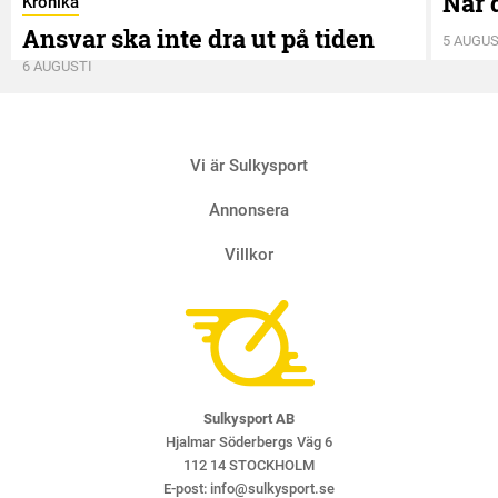
När 
Krönika
Ansvar ska inte dra ut på tiden
5 AUGUS
6 AUGUSTI
Vi är Sulkysport
Annonsera
Villkor
Sulkysport AB
Hjalmar Söderbergs Väg 6
112 14 STOCKHOLM
E-post:
info@sulkysport.se