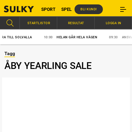
SPORT
SPEL
BLI KUND!
STARTLISTOR
RESULTAT
LOGGA IN
 TILL SOLVALLA
10:00
HELAN GÅR HELA VÄGEN
09:30
ANSVAR S
Tagg
ÅBY YEARLING SALE