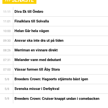
SENASTE
Diva Ek till Örebro
11:11
Finalklara till Solvalla
11:01
Helan Går hela vägen
10:00
Ansvar ska inte dra ut på tiden
09:30
Merriman en vinnare direkt
08:26
Melander vann med debutant
07:31
Vässar formen till Åby Stora
07:00
Breeders Crown: Hagoorts stjärnsto bäst igen
5/8
Svenska missar i Derbykval
5/8
Breeders Crown: Cruiser knappt undan i comebacken
5/8