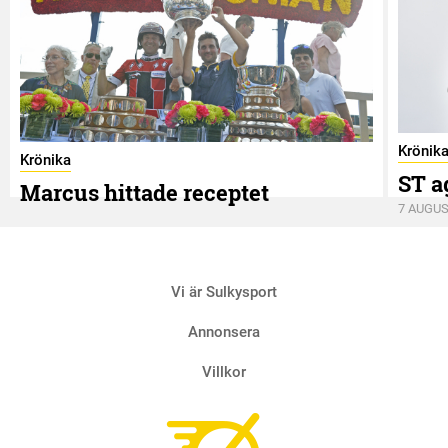
Krönik
Krönika
ST a
Marcus hittade receptet
7 AUGUS
9 AUGUSTI
Vi är Sulkysport
Annonsera
Villkor