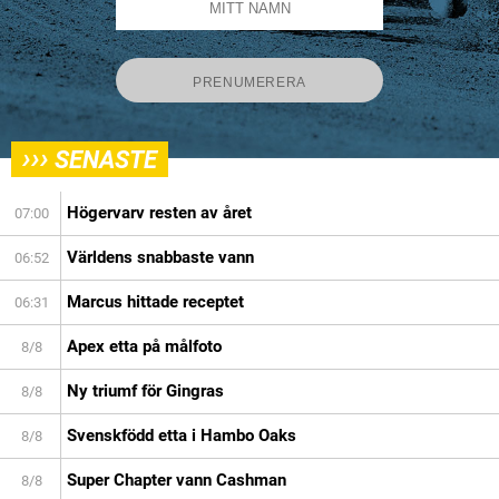
›››
SENASTE
Högervarv resten av året
07:00
Världens snabbaste vann
06:52
Marcus hittade receptet
06:31
Apex etta på målfoto
8/8
Ny triumf för Gingras
8/8
Svenskfödd etta i Hambo Oaks
8/8
Super Chapter vann Cashman
8/8