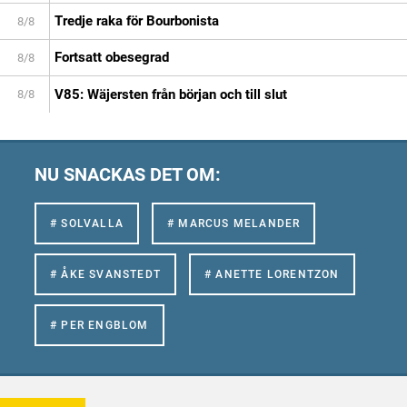
Tredje raka för Bourbonista
8/8
Fortsatt obesegrad
8/8
V85: Wäjersten från början och till slut
8/8
NU SNACKAS DET OM:
# SOLVALLA
# MARCUS MELANDER
# ÅKE SVANSTEDT
# ANETTE LORENTZON
# PER ENGBLOM