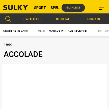
SPORT
SPEL
BLI KUND!
STARTLISTOR
RESULTAT
LOGGA IN
SNABBASTE VANN
06:31
MARCUS HITTADE RECEPTET
8/8
APEX 
Tagg
ACCOLADE