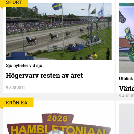
SPORT
Sju nyheter vid sju
Högervarv resten av året
Utblic
Värl
9 AUGUSTI
9 AUGUS
KRÖNIKA