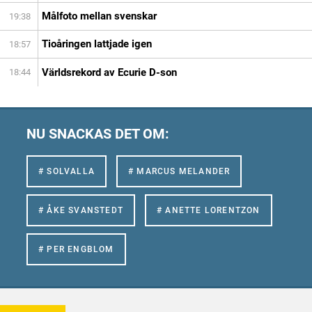
Målfoto mellan svenskar
19:38
Tioåringen lattjade igen
18:57
Världsrekord av Ecurie D-son
18:44
NU SNACKAS DET OM:
# SOLVALLA
# MARCUS MELANDER
# ÅKE SVANSTEDT
# ANETTE LORENTZON
# PER ENGBLOM