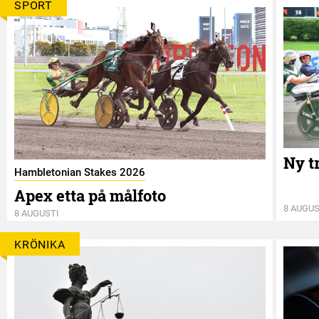
SPORT
Ny t
Hambletonian Stakes 2026
Apex etta på målfoto
8 AUGUS
8 AUGUSTI
KRÖNIKA