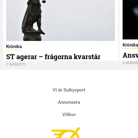
Krönik
Krönika
Ansv
ST agerar – frågorna kvarstår
6 AUGUS
7 AUGUSTI
Vi är Sulkysport
Annonsera
Villkor