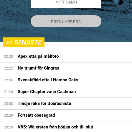
›››
SENASTE
Apex etta på målfoto
23:38
Ny triumf för Gingras
22:22
Svenskfödd etta i Hambo Oaks
22:06
Super Chapter vann Cashman
21:24
Tredje raka för Bourbonista
20:53
Fortsatt obesegrad
20:29
V85: Wäjersten från början och till slut
20:20