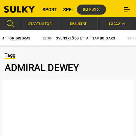
SPORT
SPEL
BLI KUND!
STARTLISTOR
RESULTAT
LOGGA IN
F FÖR GINGRAS
22:06
SVENSKFÖDD ETTA I HAMBO OAKS
21:24
Tagg
ADMIRAL DEWEY