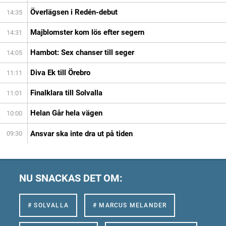
Överlägsen i Redén-debut
14:35
Majblomster kom lös efter segern
14:31
Hambot: Sex chanser till seger
14:05
Diva Ek till Örebro
11:11
Finalklara till Solvalla
11:01
Helan Går hela vägen
10:00
Ansvar ska inte dra ut på tiden
09:30
NU SNACKAS DET OM:
# SOLVALLA
# MARCUS MELANDER