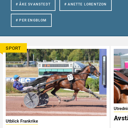
# ÅKE SVANSTEDT
# ANETTE LORENTZON
# PER ENGBLOM
SPORT
Utredn
Avst
Utblick Frankrike