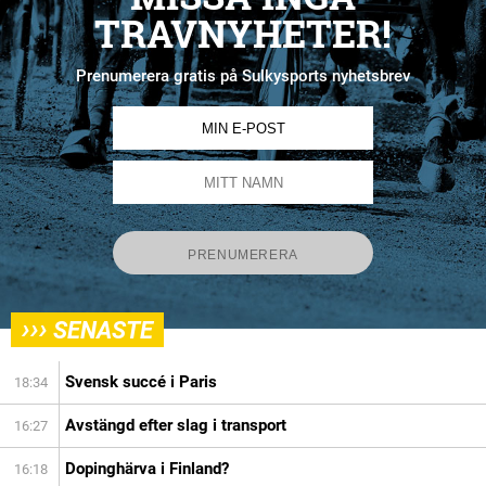
TRAVNYHETER!
Prenumerera gratis på Sulkysports nyhetsbrev
›››
SENASTE
Svensk succé i Paris
18:34
Avstängd efter slag i transport
16:27
Dopinghärva i Finland?
16:18