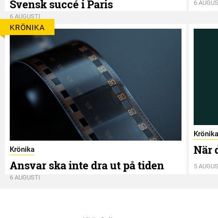
Svensk succé i Paris
6 AUGUS
6 AUGUSTI
KRÖNIKA
Krönik
När 
Krönika
Ansvar ska inte dra ut på tiden
5 AUGUS
6 AUGUSTI