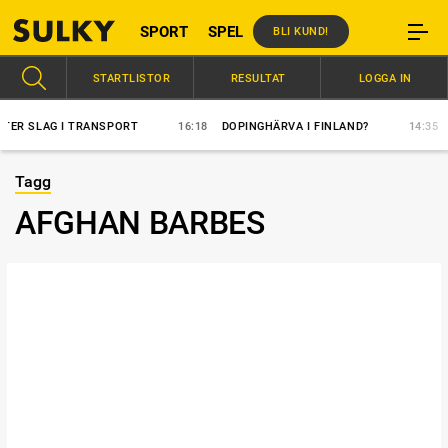
SPORT
SPEL
BLI KUND!
STARTLISTOR
RESULTAT
LOGGA IN
SLAG I TRANSPORT
16:18
DOPINGHÄRVA I FINLAND?
14:35
ÖVER
Tagg
AFGHAN BARBES