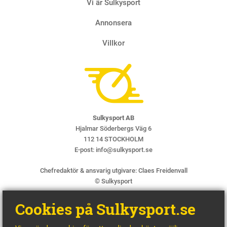
Vi är Sulkysport
Annonsera
Villkor
Sulkysport AB
Hjalmar Söderbergs Väg 6
112 14 STOCKHOLM
E-post:
info@sulkysport.se
Chefredaktör & ansvarig utgivare:
Claes Freidenvall
© Sulkysport
Cookies på Sulkysport.se