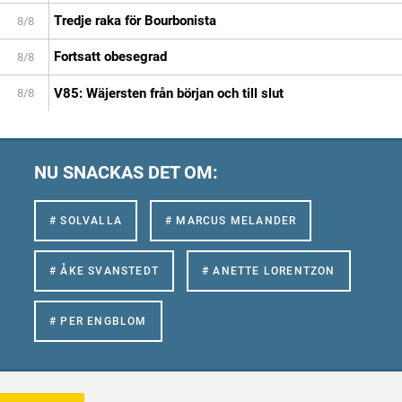
Tredje raka för Bourbonista
8/8
Fortsatt obesegrad
8/8
V85: Wäjersten från början och till slut
8/8
NU SNACKAS DET OM:
# SOLVALLA
# MARCUS MELANDER
# ÅKE SVANSTEDT
# ANETTE LORENTZON
# PER ENGBLOM