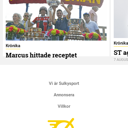
Krönik
Krönika
ST a
Marcus hittade receptet
7 AUGUS
9 AUGUSTI
Vi är Sulkysport
Annonsera
Villkor