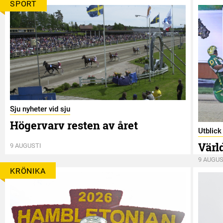
SPORT
Sju nyheter vid sju
Högervarv resten av året
Utblic
Värl
9 AUGUSTI
9 AUGUS
KRÖNIKA