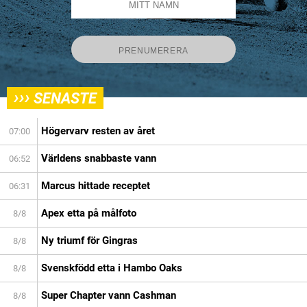
›››
SENASTE
Högervarv resten av året
07:00
Världens snabbaste vann
06:52
Marcus hittade receptet
06:31
Apex etta på målfoto
8/8
Ny triumf för Gingras
8/8
Svenskfödd etta i Hambo Oaks
8/8
Super Chapter vann Cashman
8/8