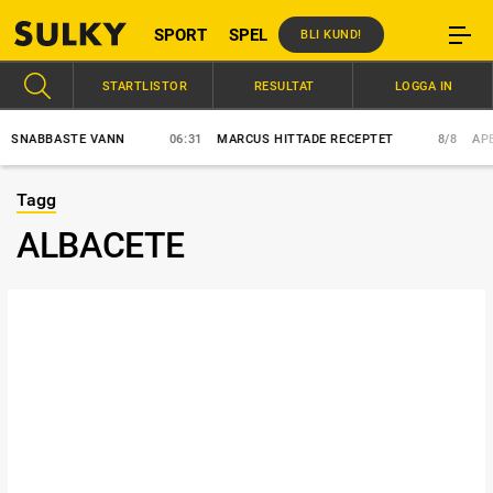
SPORT
SPEL
BLI KUND!
STARTLISTOR
RESULTAT
LOGGA IN
NABBASTE VANN
06:31
MARCUS HITTADE RECEPTET
8/8
APEX 
Tagg
ALBACETE