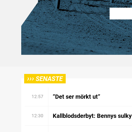
›››
SENASTE
”Det ser mörkt ut”
12:57
Kallblodsderbyt: Bennys sulky
12:30