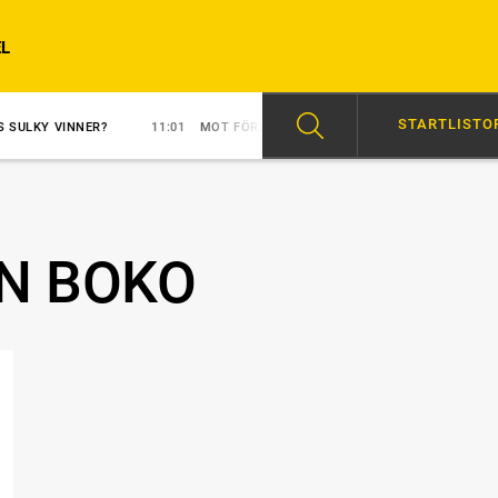
L
STARTLISTO
NER?
11:01
MOT FÖRSTA SEGERN?
10:03
EN SOLOSHOW PÅ 1.13
N BOKO