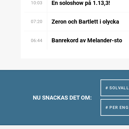
En soloshow på 1.13,3!
10:03
Zeron och Bartlett i olycka
07:20
Banrekord av Melander-sto
06:44
# SOLVAL
NU SNACKAS DET OM:
# PER EN