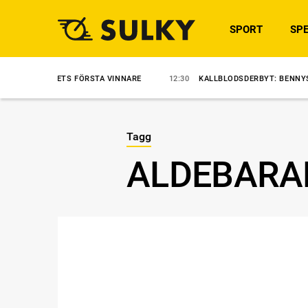
SPORT
SPE
 JETS FÖRSTA VINNARE
12:30
KALLBLODSDERBYT: BENNYS SULKY VIN
Tagg
ALDEBARA