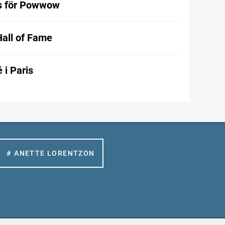
s för Powwow
Hall of Fame
 i Paris
# ANETTE LORENTZON