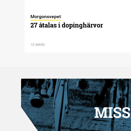
Morgonsvepet
27 åtalas i dopinghärvor
10 MARS
MISS