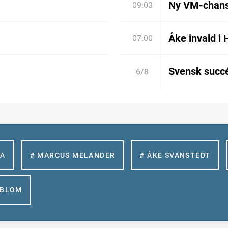
Ny VM-chan
09:03
Åke invald i 
07:00
Svensk succé
6/8
LA
# MARCUS MELANDER
# ÅKE SVANSTEDT
GBLOM