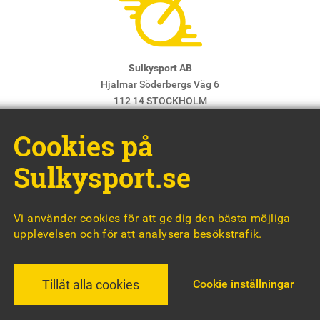
Sulkysport AB
Hjalmar Söderbergs Väg 6
112 14 STOCKHOLM
E-post:
info@sulkysport.se
Cookies på
Chefredaktör & ansvarig utgivare:
Claes Freidenvall
© Sulkysport
Sulkysport.se
Vi använder cookies för att ge dig den bästa möjliga
upplevelsen och för att analysera besökstrafik.
MADE WITH
BY
WONDERFOUR
Cookie inställningar
Tillåt alla cookies