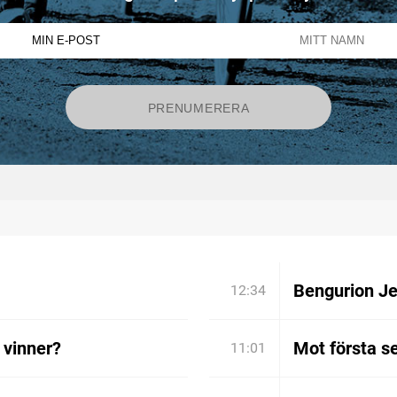
Bengurion Je
12:34
 vinner?
Mot första s
11:01