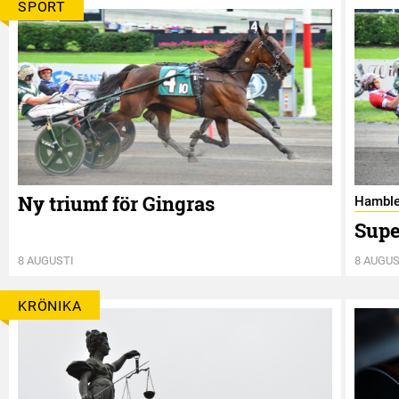
SPORT
Ny triumf för Gingras
Hamble
Supe
8 AUGUSTI
8 AUGUS
KRÖNIKA