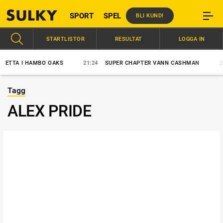
SPORT
SPEL
BLI KUND!
STARTLISTOR
RESULTAT
LOGGA IN
TA I HAMBO OAKS
21:24
SUPER CHAPTER VANN CASHMAN
20:5
Tagg
ALEX PRIDE