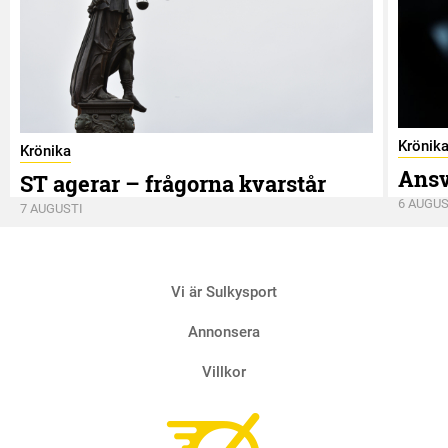
Krönik
Krönika
Ansv
ST agerar – frågorna kvarstår
6 AUGUS
7 AUGUSTI
Vi är Sulkysport
Annonsera
Villkor