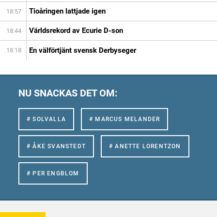
Tioåringen lattjade igen
18:57
Världsrekord av Ecurie D-son
18:44
En välförtjänt svensk Derbyseger
18:18
NU SNACKAS DET OM:
# SOLVALLA
# MARCUS MELANDER
# ÅKE SVANSTEDT
# ANETTE LORENTZON
# PER ENGBLOM