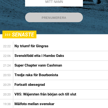
›››
SENASTE
Ny triumf för Gingras
22:22
Svenskfödd etta i Hambo Oaks
22:06
Super Chapter vann Cashman
21:24
Tredje raka för Bourbonista
20:53
Fortsatt obesegrad
20:29
V85: Wäjersten från början och till slut
20:20
Målfoto mellan svenskar
19:38