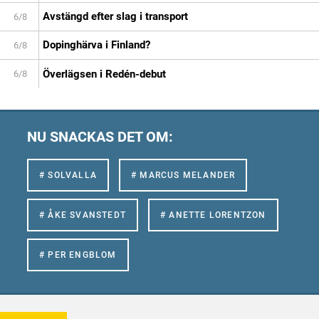
Avstängd efter slag i transport
6/8
Dopinghärva i Finland?
6/8
Överlägsen i Redén-debut
6/8
NU SNACKAS DET OM:
# SOLVALLA
# MARCUS MELANDER
# ÅKE SVANSTEDT
# ANETTE LORENTZON
# PER ENGBLOM