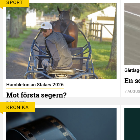
SPORT
Gårdag
En s
Hambletonian Stakes 2026
7 AUGUS
Mot första segern?
7 AUGUSTI
KRÖNIKA