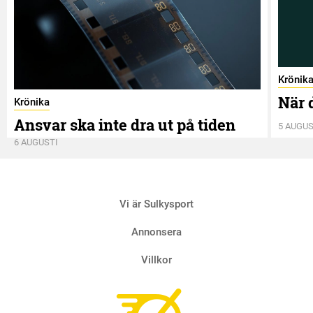
Krönik
När 
Krönika
Ansvar ska inte dra ut på tiden
5 AUGUS
6 AUGUSTI
Vi är Sulkysport
Annonsera
Villkor