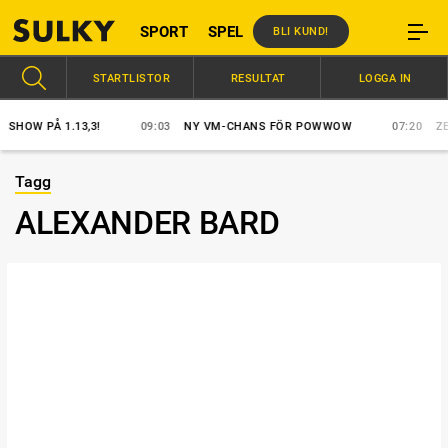
SPORT
SPEL
BLI KUND!
STARTLISTOR
RESULTAT
LOGGA IN
OW PÅ 1.13,3!
09:03
NY VM-CHANS FÖR POWWOW
07:20
ZERO
Tagg
ALEXANDER BARD