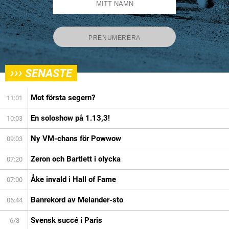
›››
SENASTE
Mot första segern?
11:01
En soloshow på 1.13,3!
10:03
Ny VM-chans för Powwow
09:03
Zeron och Bartlett i olycka
07:20
Åke invald i Hall of Fame
07:00
Banrekord av Melander-sto
06:44
Svensk succé i Paris
6/8