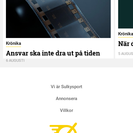
Krönik
När 
Krönika
Ansvar ska inte dra ut på tiden
5 AUGUS
6 AUGUSTI
Vi är Sulkysport
Annonsera
Villkor