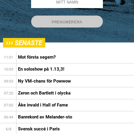
›››
SENASTE
Mot första segern?
11:01
En soloshow på 1.13,3!
10:03
Ny VM-chans för Powwow
09:03
Zeron och Bartlett i olycka
07:20
Åke invald i Hall of Fame
07:00
Banrekord av Melander-sto
06:44
Svensk succé i Paris
6/8