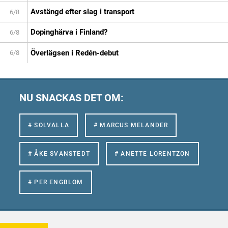
Avstängd efter slag i transport
6/8
Dopinghärva i Finland?
6/8
Överlägsen i Redén-debut
6/8
NU SNACKAS DET OM:
# SOLVALLA
# MARCUS MELANDER
# ÅKE SVANSTEDT
# ANETTE LORENTZON
# PER ENGBLOM