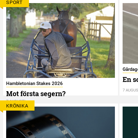
SPORT
Gårdag
En s
Hambletonian Stakes 2026
7 AUGUS
Mot första segern?
7 AUGUSTI
KRÖNIKA