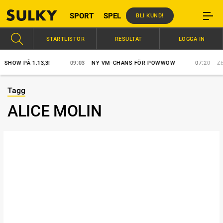
SPORT
SPEL
BLI KUND!
STARTLISTOR
RESULTAT
LOGGA IN
OW PÅ 1.13,3!
09:03
NY VM-CHANS FÖR POWWOW
07:20
ZERO
Tagg
ALICE MOLIN