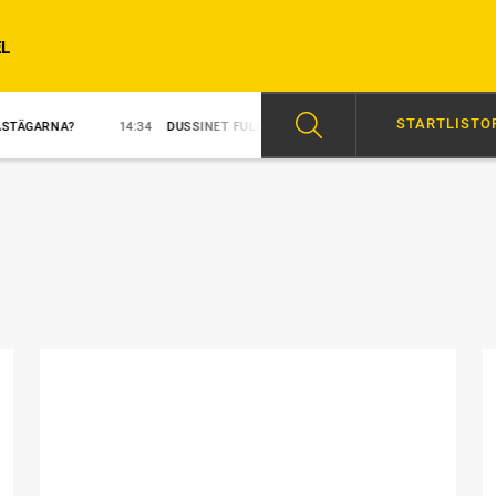
L
STARTLISTO
14:34
DUSSINET FULLT FÖR IVANOV
12:30
HAMBLETONIAN: TETRICK