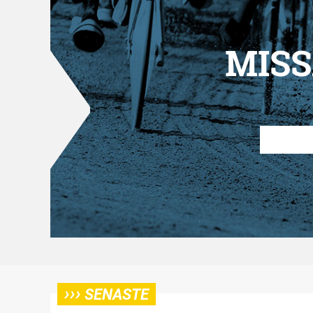
MISS
›››
SENASTE