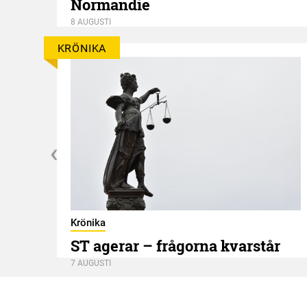
Normandie
8 AUGUSTI
KRÖNIKA
Krönika
ST agerar – frågorna kvarstår
7 AUGUSTI