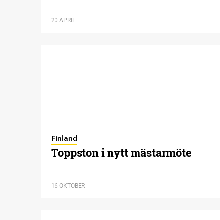
20 APRIL
Finland
Toppston i nytt mästarmöte
16 OKTOBER