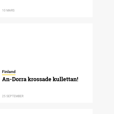
10 MARS
Finland
An-Dorra krossade kullettan!
25 SEPTEMBER