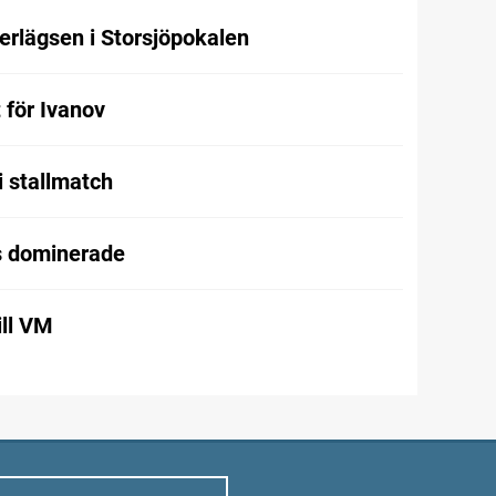
rlägsen i Storsjöpokalen
t för Ivanov
i stallmatch
 dominerade
ill VM