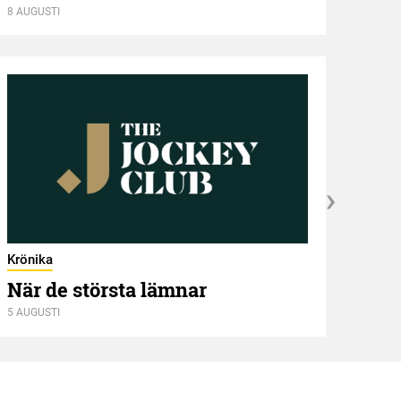
Ham
8 AUGUSTI
8 AUGU
Krönika
När de största lämnar
5 AUGUSTI
Kröni