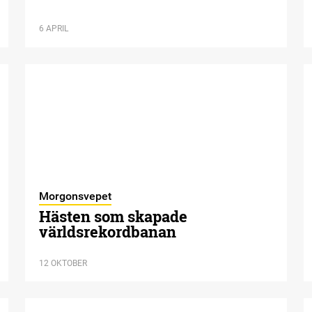
6 APRIL
Morgonsvepet
Hästen som skapade
världsrekordbanan
12 OKTOBER