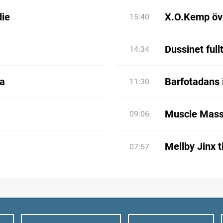
die
X.O.Kemp öve
15:40
Dussinet full
14:34
ia
Barfotadans 
11:30
Muscle Mass
09:06
Mellby Jinx t
07:57