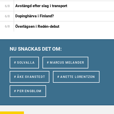
Avstängd efter slag i transport
6/8
Dopinghärva i Finland?
6/8
Överlägsen i Redén-debut
6/8
NU SNACKAS DET OM:
# SOLVALLA
# MARCUS MELANDER
# ÅKE SVANSTEDT
# ANETTE LORENTZON
# PER ENGBLOM