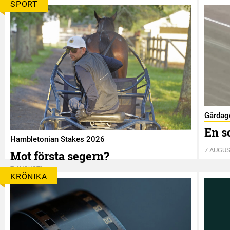
SPORT
Gårdag
En s
Hambletonian Stakes 2026
7 AUGUS
Mot första segern?
7 AUGUSTI
KRÖNIKA