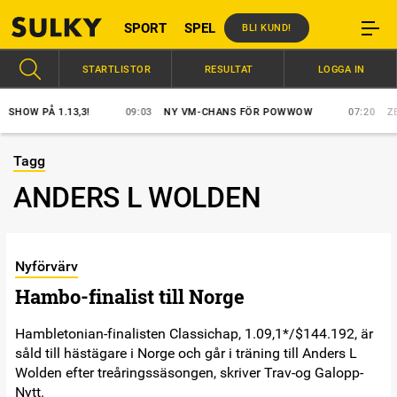
SPORT
SPEL
BLI KUND!
STARTLISTOR
RESULTAT
LOGGA IN
OW PÅ 1.13,3!
09:03
NY VM-CHANS FÖR POWWOW
07:20
ZERO
Tagg
ANDERS L WOLDEN
Nyförvärv
Hambo-finalist till Norge
Hambletonian-finalisten Classichap, 1.09,1*/$144.192, är
såld till hästägare i Norge och går i träning till Anders L
Wolden efter treåringssäsongen, skriver Trav-og Galopp-
Nytt.