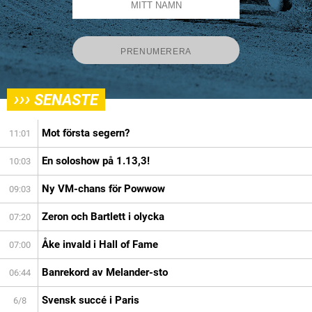
›››
SENASTE
Mot första segern?
11:01
En soloshow på 1.13,3!
10:03
Ny VM-chans för Powwow
09:03
Zeron och Bartlett i olycka
07:20
Åke invald i Hall of Fame
07:00
Banrekord av Melander-sto
06:44
Svensk succé i Paris
6/8