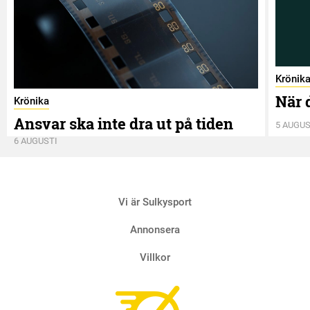
Krönik
När 
Krönika
Ansvar ska inte dra ut på tiden
5 AUGUS
6 AUGUSTI
Vi är Sulkysport
Annonsera
Villkor