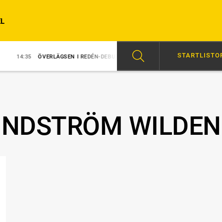
L
STARTLISTO
5
ÖVERLÄGSEN I REDÉN-DEBUT
14:31
MAJBLOMSTER KOM LÖS EFTER 
UNDSTRÖM WILDEN