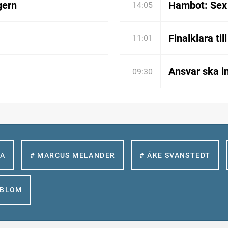
gern
Hambot: Sex 
14:05
Finalklara til
11:01
Ansvar ska in
09:30
LA
# MARCUS MELANDER
# ÅKE SVANSTEDT
GBLOM