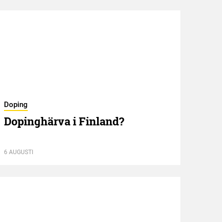
Doping
Nyför
Dopinghärva i Finland?
Öve
6 AUGUSTI
6 AUGU