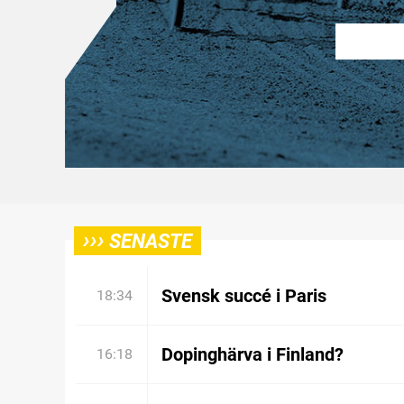
›››
SENASTE
Svensk succé i Paris
18:34
Dopinghärva i Finland?
16:18