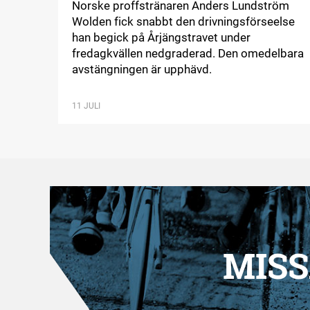
Norske proffstränaren Anders Lundström
Wolden fick snabbt den drivningsförseelse
han begick på Årjängstravet under
fredagkvällen nedgraderad. Den omedelbara
avstängningen är upphävd.
11 JULI
MISS