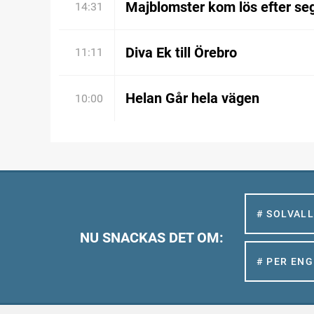
Majblomster kom lös efter se
14:31
Diva Ek till Örebro
11:11
Helan Går hela vägen
10:00
# SOLVAL
NU SNACKAS DET OM:
# PER EN