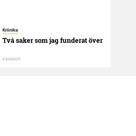
Krönika
Kröni
Två saker som jag funderat över
”NE
idé
4 AUGUSTI
13 JUL