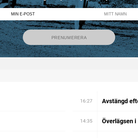
Avstängd efte
16:27
Överlägsen i
14:35