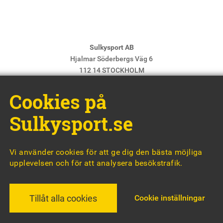
Sulkysport AB
Hjalmar Söderbergs Väg 6
112 14 STOCKHOLM
E-post:
info@sulkysport.se
Cookies på
Chefredaktör & ansvarig utgivare:
Claes Freidenvall
© Sulkysport
Sulkysport.se
Vi använder cookies för att ge dig den bästa möjliga
upplevelsen och för att analysera besökstrafik.
MADE WITH
BY
WONDERFOUR
Cookie inställningar
Tillåt alla cookies