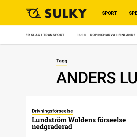
SPORT
SPE
EFTER SLAG I TRANSPORT
16:18
DOPINGHÄRVA I FINLAND?
14:3
Tagg
ANDERS L
Drivningsförseelse
Lundström Woldens förseelse
nedgraderad