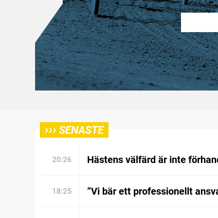
›››
SENASTE
Hästens välfärd är inte förhan
20:26
”Vi bär ett professionellt ansv
18:25