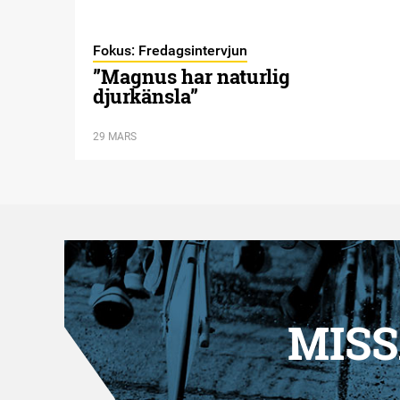
Fokus: Fredagsintervjun
”Magnus har naturlig
djurkänsla”
29 MARS
MISS