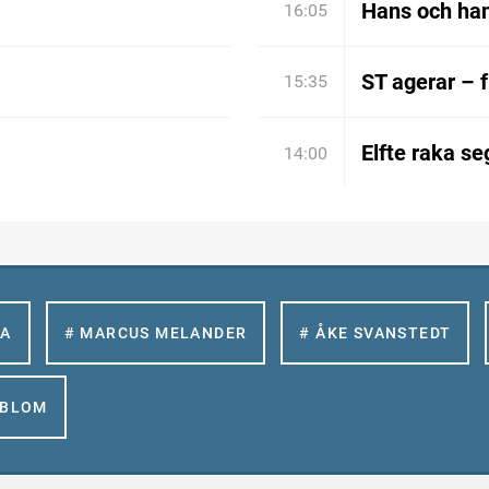
Hans och han
16:05
ST agerar – 
15:35
Elfte raka se
14:00
LA
# MARCUS MELANDER
# ÅKE SVANSTEDT
GBLOM