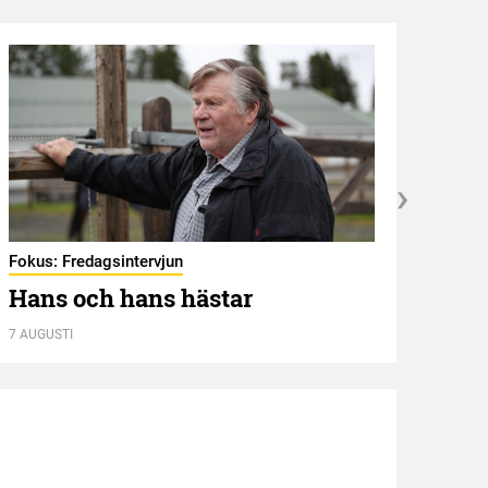
Fokus: Fredagsintervjun
Hambl
Hans och hans hästar
Ny 
7 AUGUSTI
7 AUGU