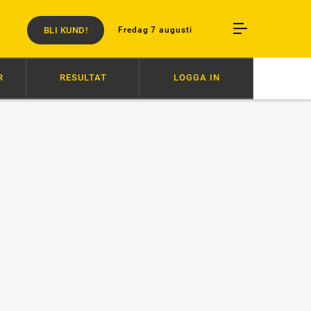
BLI KUND!
Fredag 7 augusti
R
RESULTAT
LOGGA IN
UKO KAMADO
20:26
HÄSTENS VÄLFÄRD ÄR INTE FÖRHANDLINGSBAR