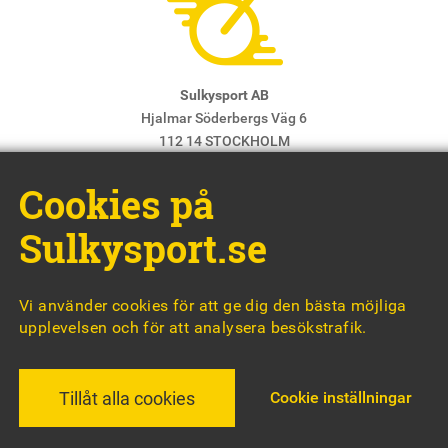
Sulkysport AB
Hjalmar Söderbergs Väg 6
112 14 STOCKHOLM
E-post:
info@sulkysport.se
Cookies på
Chefredaktör & ansvarig utgivare:
Claes Freidenvall
© Sulkysport
Sulkysport.se
Vi använder cookies för att ge dig den bästa möjliga
upplevelsen och för att analysera besökstrafik.
MADE WITH
BY
WONDERFOUR
Cookie inställningar
Tillåt alla cookies