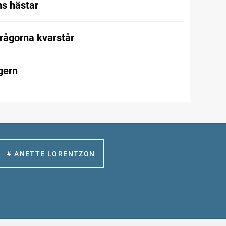
s hästar
frågorna kvarstår
gern
# ANETTE LORENTZON