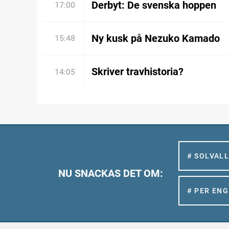
Derbyt: De svenska hoppen
17:00
Ny kusk på Nezuko Kamado
15:48
Skriver travhistoria?
14:05
# SOLVAL
NU SNACKAS DET OM:
# PER EN