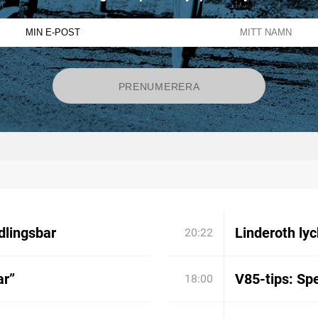
dlingsbar
Linderoth lyc
20:22
ar”
V85-tips: Spe
18:00