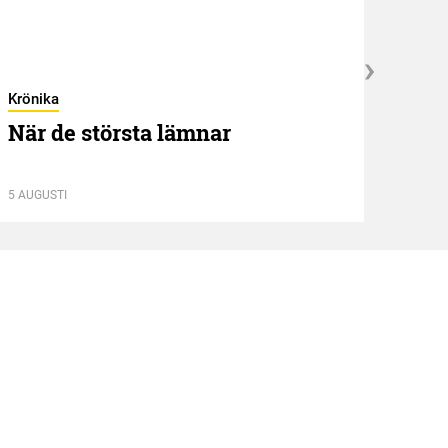
Krönika
När de största lämnar
5 AUGUSTI
Kröni
Två
4 AUGU