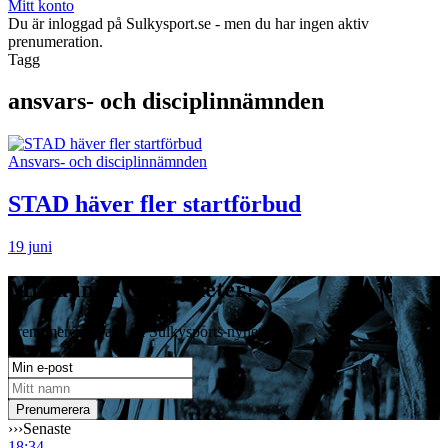
Mitt konto
Du är inloggad på Sulkysport.se - men du har ingen aktiv
prenumeration.
Tagg
ansvars- och disciplinnämnden
Ansvars- och disciplinnämnden
STAD häver fler startförbud
19 juni
Missa inga travnyheter!
Prenumerera gratis på Sulkysports nyhetsbrev
›››
Senaste
18:34