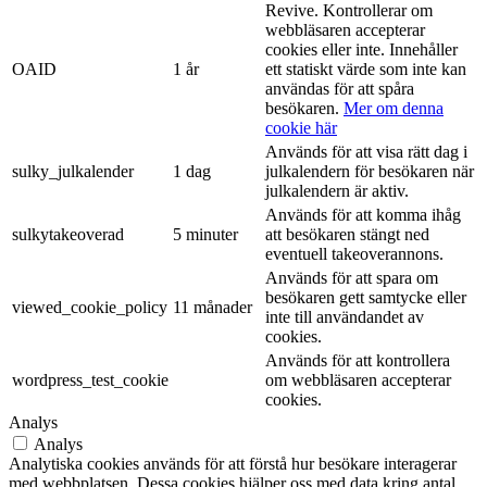
Revive. Kontrollerar om
webbläsaren accepterar
cookies eller inte. Innehåller
OAID
1 år
ett statiskt värde som inte kan
användas för att spåra
besökaren.
Mer om denna
cookie här
Används för att visa rätt dag i
sulky_julkalender
1 dag
julkalendern för besökaren när
julkalendern är aktiv.
Används för att komma ihåg
sulkytakeoverad
5 minuter
att besökaren stängt ned
eventuell takeoverannons.
Används för att spara om
besökaren gett samtycke eller
viewed_cookie_policy
11 månader
inte till användandet av
cookies.
Används för att kontrollera
wordpress_test_cookie
om webbläsaren accepterar
cookies.
Analys
Analys
Analytiska cookies används för att förstå hur besökare interagerar
med webbplatsen. Dessa cookies hjälper oss med data kring antal