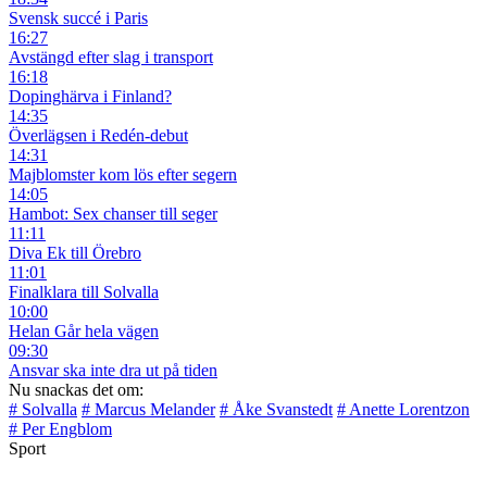
Svensk succé i Paris
16:27
Avstängd efter slag i transport
16:18
Dopinghärva i Finland?
14:35
Överlägsen i Redén-debut
14:31
Majblomster kom lös efter segern
14:05
Hambot: Sex chanser till seger
11:11
Diva Ek till Örebro
11:01
Finalklara till Solvalla
10:00
Helan Går hela vägen
09:30
Ansvar ska inte dra ut på tiden
Nu snackas det om:
# Solvalla
# Marcus Melander
# Åke Svanstedt
# Anette Lorentzon
# Per Engblom
Sport