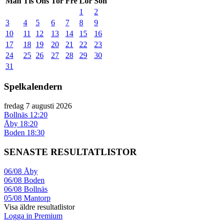
Mån
Tis
Ons
Tor
Fre
Lör
Sön
1
2
3
4
5
6
7
8
9
10
11
12
13
14
15
16
17
18
19
20
21
22
23
24
25
26
27
28
29
30
31
Spelkalendern
fredag 7 augusti 2026
Bollnäs
12:20
Åby
18:20
Boden
18:30
SENASTE RESULTATLISTOR
06/08
Åby
06/08
Boden
06/08
Bollnäs
05/08
Mantorp
Visa äldre resultatlistor
Logga in Premium