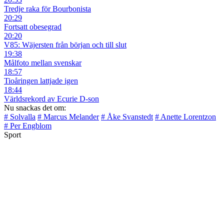
Tredje raka för Bourbonista
20:29
Fortsatt obesegrad
20:20
V85: Wäjersten från början och till slut
19:38
Målfoto mellan svenskar
18:57
Tioåringen lattjade igen
18:44
Världsrekord av Ecurie D-son
Nu snackas det om:
# Solvalla
# Marcus Melander
# Åke Svanstedt
# Anette Lorentzon
# Per Engblom
Sport