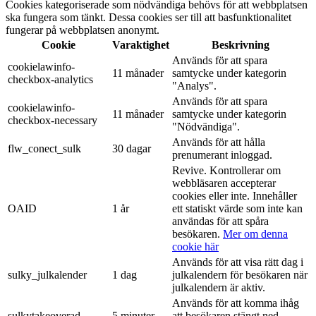
Cookies kategoriserade som nödvändiga behövs för att webbplatsen
ska fungera som tänkt. Dessa cookies ser till att basfunktionalitet
fungerar på webbplatsen anonymt.
Cookie
Varaktighet
Beskrivning
Används för att spara
cookielawinfo-
11 månader
samtycke under kategorin
checkbox-analytics
"Analys".
Används för att spara
cookielawinfo-
11 månader
samtycke under kategorin
checkbox-necessary
"Nödvändiga".
Används för att hålla
flw_conect_sulk
30 dagar
prenumerant inloggad.
Revive. Kontrollerar om
webbläsaren accepterar
cookies eller inte. Innehåller
OAID
1 år
ett statiskt värde som inte kan
användas för att spåra
besökaren.
Mer om denna
cookie här
Används för att visa rätt dag i
sulky_julkalender
1 dag
julkalendern för besökaren när
julkalendern är aktiv.
Används för att komma ihåg
sulkytakeoverad
5 minuter
att besökaren stängt ned