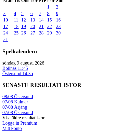
Mån
Tis
Ons
Tor
Fre
Lör
Sön
1
2
3
4
5
6
7
8
9
10
11
12
13
14
15
16
17
18
19
20
21
22
23
24
25
26
27
28
29
30
31
Spelkalendern
söndag 9 augusti 2026
Bollnäs
11:45
Östersund
14:35
SENASTE RESULTATLISTOR
08/08
Östersund
07/08
Kalmar
07/08
Årjäng
07/08
Östersund
Visa äldre resultatlistor
Logga in Premium
Mitt konto