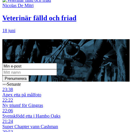
Nicolas De Mitri
Veterinär fälld och friad
18 juni
Missa inga travnyheter!
Prenumerera gratis på Sulkysports nyhetsbrev
›››
Senaste
23:38
Apex etta på målfoto
22:22
Ny triumf för Gingras
22:06
Svenskfödd etta i Hambo Oaks
21:24
Super Chapter vann Cashman
20:53