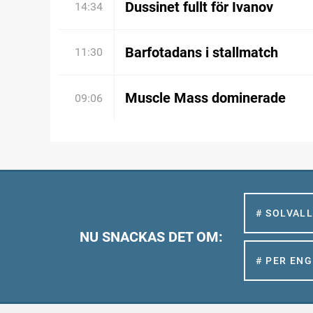
Dussinet fullt för Ivanov
14:34
Barfotadans i stallmatch
11:30
Muscle Mass dominerade
09:06
# SOLVAL
NU SNACKAS DET OM:
# PER EN