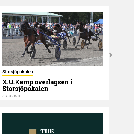
Estla
Dus
Storsjöpokalen
X.O.Kemp överlägsen i
Storsjöpokalen
8 AUGU
8 AUGUSTI