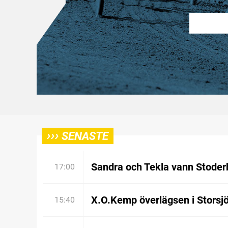
›››
SENASTE
Sandra och Tekla vann Stoder
17:00
X.O.Kemp överlägsen i Storsj
15:40