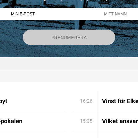
byt
Vinst för Elk
16:26
öpokalen
Vilket ansva
15:35