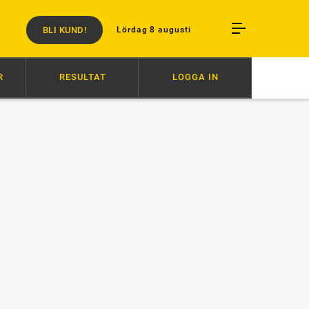
BLI KUND!
Lördag 8 augusti
R
RESULTAT
LOGGA IN
T FULLT FÖR IVANOV
17:00
SANDRA OCH TEKLA VANN STODERBYT