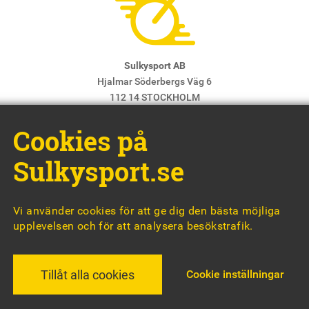
Sulkysport AB
Hjalmar Söderbergs Väg 6
112 14 STOCKHOLM
E-post:
info@sulkysport.se
Cookies på
Chefredaktör & ansvarig utgivare:
Claes Freidenvall
© Sulkysport
Sulkysport.se
Vi använder cookies för att ge dig den bästa möjliga
upplevelsen och för att analysera besökstrafik.
MADE WITH
BY
WONDERFOUR
Cookie inställningar
Tillåt alla cookies