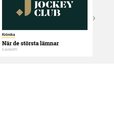
Kröni
Två
Krönika
När de största lämnar
5 AUGUSTI
4 AUGU