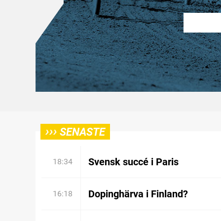
›››
SENASTE
Svensk succé i Paris
18:34
Dopinghärva i Finland?
16:18