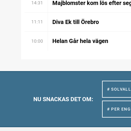
Majblomster kom lös efter se
14:31
Diva Ek till Örebro
11:11
Helan Går hela vägen
10:00
# SOLVAL
NU SNACKAS DET OM:
# PER EN