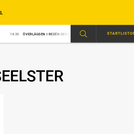
L
STARTLISTO
ÖVERLÄGSEN I REDÉN-DEBUT
14:31
MAJBLOMSTER KOM LÖS EFTER S
SEELSTER