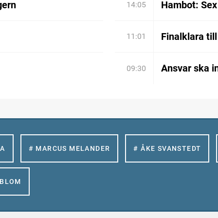
gern
Hambot: Sex 
14:05
Finalklara til
11:01
Ansvar ska in
09:30
LA
# MARCUS MELANDER
# ÅKE SVANSTEDT
GBLOM