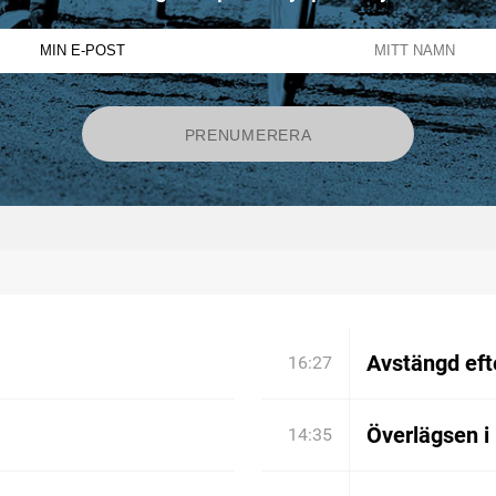
Avstängd efte
16:27
Överlägsen i
14:35