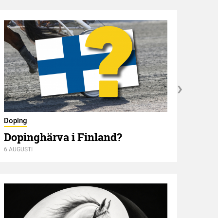
Nyför
Doping
Öve
Dopinghärva i Finland?
6 AUGUSTI
6 AUGU