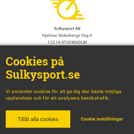
Sulkysport AB
Hjalmar Söderbergs Väg 6
112 14 STOCKHOLM
E-post:
info@sulkysport.se
Cookies på
Chefredaktör & ansvarig utgivare:
Claes Freidenvall
© Sulkysport
Sulkysport.se
Vi använder cookies för att ge dig den bästa möjliga
upplevelsen och för att analysera besökstrafik.
MADE WITH
BY
WONDERFOUR
Cookie inställningar
Tillåt alla cookies