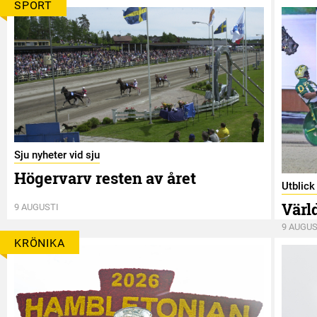
SPORT
Sju nyheter vid sju
Högervarv resten av året
Utblic
Värl
9 AUGUSTI
9 AUGUS
KRÖNIKA