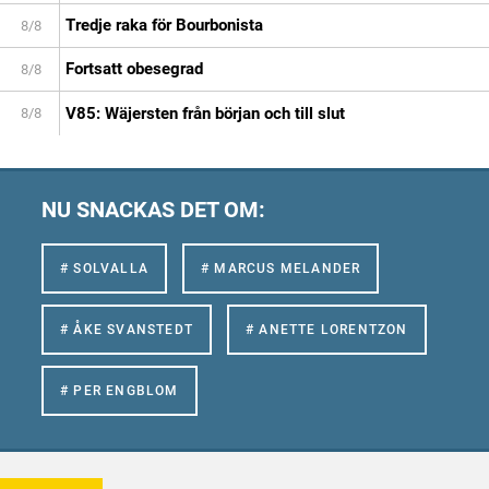
Tredje raka för Bourbonista
8/8
Fortsatt obesegrad
8/8
V85: Wäjersten från början och till slut
8/8
NU SNACKAS DET OM:
# SOLVALLA
# MARCUS MELANDER
# ÅKE SVANSTEDT
# ANETTE LORENTZON
# PER ENGBLOM