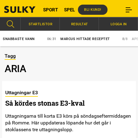
SPORT
SPEL
BLI KUND!
STARTLISTOR
RESULTAT
LOGGA IN
NABBASTE VANN
06:31
MARCUS HITTADE RECEPTET
8/8
APEX 
Tagg
ARIA
Uttagningar E3
Så kördes stonas E3-kval
Uttagningarna till korta E3 körs på söndagseftermiddagen
på Romme. Här uppdateras löpande hur det går i
stoklassens tre uttagningslopp.