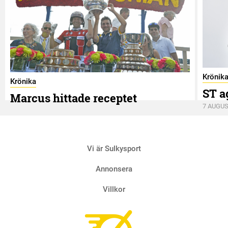
Krönik
Krönika
ST a
Marcus hittade receptet
7 AUGUS
9 AUGUSTI
Vi är Sulkysport
Annonsera
Villkor