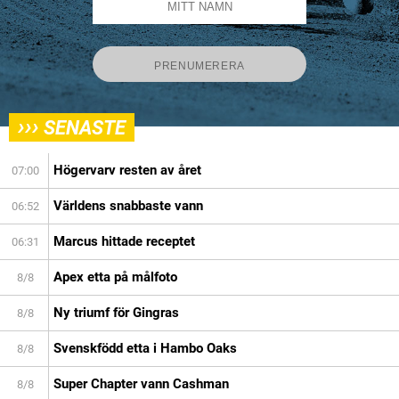
›››
SENASTE
Högervarv resten av året
07:00
Världens snabbaste vann
06:52
Marcus hittade receptet
06:31
Apex etta på målfoto
8/8
Ny triumf för Gingras
8/8
Svenskfödd etta i Hambo Oaks
8/8
Super Chapter vann Cashman
8/8