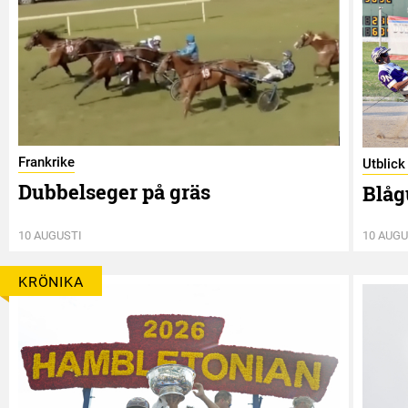
Frankrike
Utblic
Dubbelseger på gräs
Blåg
10 AUGUSTI
10 AUGU
KRÖNIKA