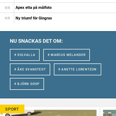
Apex etta på målfoto
8/8
Ny triumf för Gingras
8/8
NU SNACKAS DET OM:
# SOLVALLA
# MARCUS MELANDER
# ÅKE SVANSTEDT
# ANETTE LORENTZON
# BJÖRN GOOP
SPORT