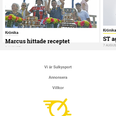
Krönik
Krönika
ST a
Marcus hittade receptet
7 AUGUS
9 AUGUSTI
Vi är Sulkysport
Annonsera
Villkor