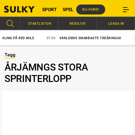
SPORT
SPEL
BLI KUND!
STARTLISTOR
RESULTAT
LOGGA IN
NG PÅ RED MILE
07:00
VÄRLDENS SNABBASTE TREÅRINGAR
9/8
Tagg
ÅRJÄMNGS STORA
SPRINTERLOPP