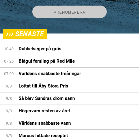
›››
SENASTE
Dubbelseger på gräs
10:49
Blågul femling på Red Mile
07:26
Världens snabbaste treåringar
07:00
Lottat till Åby Stora Pris
9/8
Så blev Sandras dröm sann
9/8
Högervarv resten av året
9/8
Världens snabbaste vann
9/8
Marcus hittade receptet
9/8