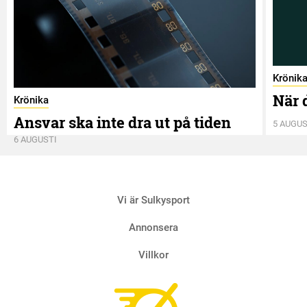
Krönik
När 
Krönika
Ansvar ska inte dra ut på tiden
5 AUGUS
6 AUGUSTI
Vi är Sulkysport
Annonsera
Villkor