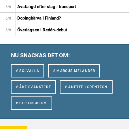
Avstängd efter slag i transport
6/8
Dopinghärva i Finland?
6/8
Överlägsen i Redén-debut
6/8
NU SNACKAS DET OM:
# SOLVALLA
# MARCUS MELANDER
# ÅKE SVANSTEDT
# ANETTE LORENTZON
# PER ENGBLOM