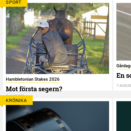
SPORT
Gårdag
En s
Hambletonian Stakes 2026
7 AUGUS
Mot första segern?
7 AUGUSTI
KRÖNIKA