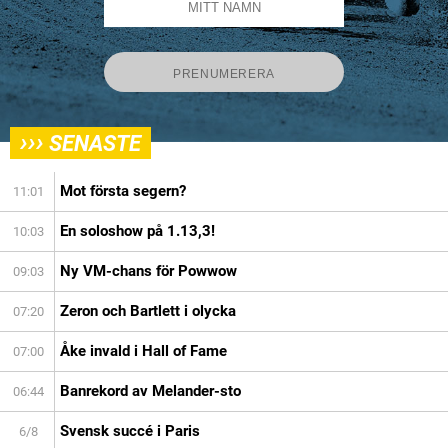
›››
SENASTE
Mot första segern?
11:01
En soloshow på 1.13,3!
10:03
Ny VM-chans för Powwow
09:03
Zeron och Bartlett i olycka
07:20
Åke invald i Hall of Fame
07:00
Banrekord av Melander-sto
06:44
Svensk succé i Paris
6/8