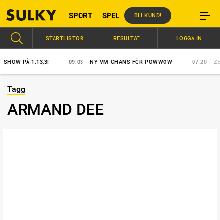
SPORT
SPEL
BLI KUND!
STARTLISTOR
RESULTAT
LOGGA IN
OW PÅ 1.13,3!
09:03
NY VM-CHANS FÖR POWWOW
07:20
ZERON
Tagg
ARMAND DEE