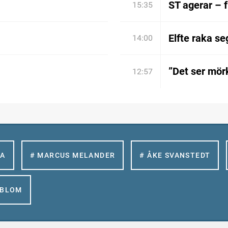
ST agerar – 
15:35
Elfte raka se
14:00
”Det ser mörk
12:57
LA
# MARCUS MELANDER
# ÅKE SVANSTEDT
GBLOM