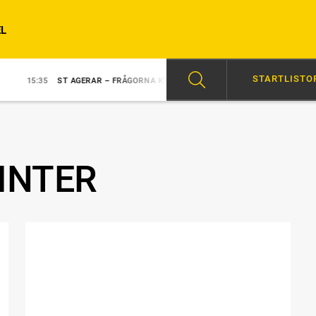
L
STARTLISTO
35
ST AGERAR – FRÅGORNA KVARSTÅR
14:05
SKRIVER TRAVHISTORIA?
INTER