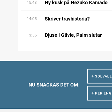
Ny kusk på Nezuko Kamado
15:48
Skriver travhistoria?
14:05
Djuse i Gävle, Palm slutar
13:56
# SOLVAL
NU SNACKAS DET OM:
# PER EN