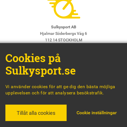
Sulkysport AB
Hjalmar Söderbergs Väg 6
112 14 STOCKHOLM
E-post:
info@sulkysport.se
Cookies på
Chefredaktör & ansvarig utgivare:
Claes Freidenvall
© Sulkysport
Sulkysport.se
Vi använder cookies för att ge dig den bästa möjliga
upplevelsen och för att analysera besökstrafik.
MADE WITH
BY
WONDERFOUR
Cookie inställningar
Tillåt alla cookies