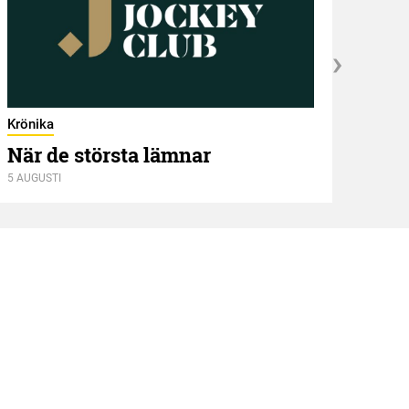
Krönika
När de största lämnar
5 AUGUSTI
Kröni
Två
4 AUGU