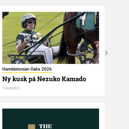
Hambletonian Oaks 2026
Ny kusk på Nezuko Kamado
Kröni
7 AUGUSTI
ST 
7 AUGU