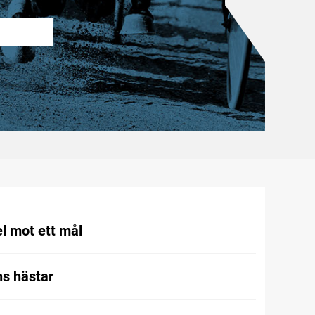
l mot ett mål
s hästar