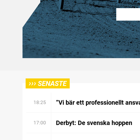
›››
SENASTE
”Vi bär ett professionellt ansv
18:25
Derbyt: De svenska hoppen
17:00