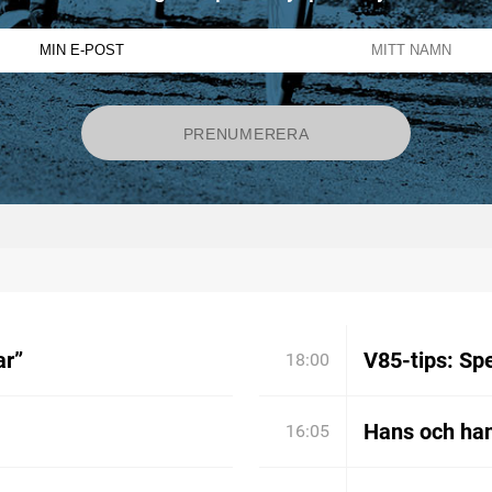
ar”
V85-tips: Spe
18:00
Hans och han
16:05