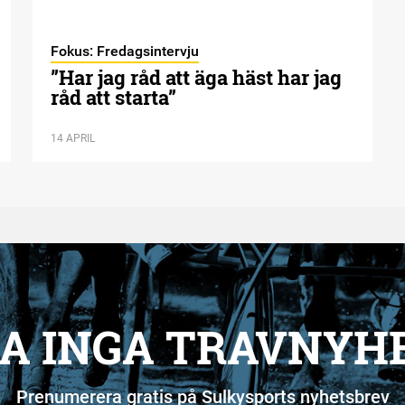
Fokus: Fredagsintervju
”Har jag råd att äga häst har jag
råd att starta”
14 APRIL
A INGA TRAVNYH
Prenumerera gratis på Sulkysports nyhetsbrev