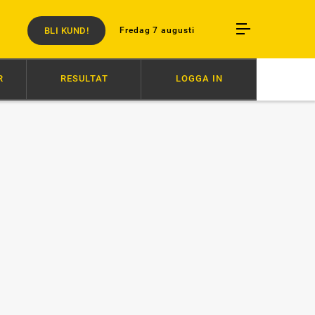
BLI KUND!
Fredag 7 augusti
R
RESULTAT
LOGGA IN
18:25
”VI BÄR ETT PROFESSIONELLT ANSVAR”
17:00
DERBYT: 