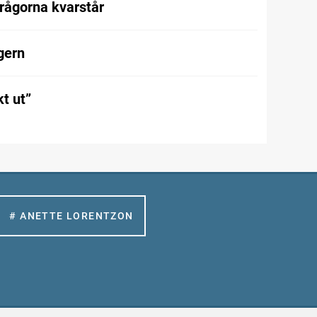
frågorna kvarstår
gern
t ut”
# ANETTE LORENTZON