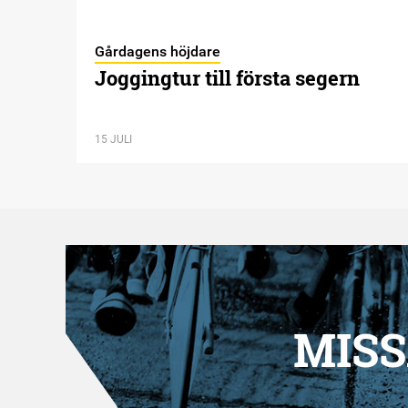
Gårdagens höjdare
Joggingtur till första segern
15 JULI
MISS