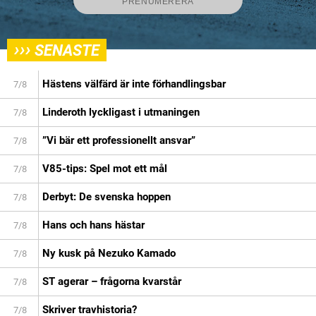
›››
SENASTE
Hästens välfärd är inte förhandlingsbar
7/8
Linderoth lyckligast i utmaningen
7/8
”Vi bär ett professionellt ansvar”
7/8
V85-tips: Spel mot ett mål
7/8
Derbyt: De svenska hoppen
7/8
Hans och hans hästar
7/8
Ny kusk på Nezuko Kamado
7/8
ST agerar – frågorna kvarstår
7/8
Skriver travhistoria?
7/8