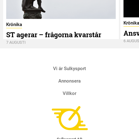
Krönik
Krönika
Ansv
ST agerar – frågorna kvarstår
6 AUGUS
7 AUGUSTI
Vi är Sulkysport
Annonsera
Villkor