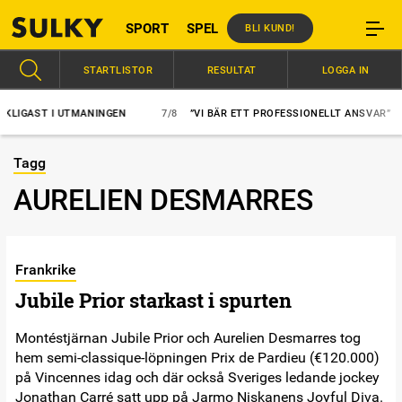
SPORT
SPEL
BLI KUND!
STARTLISTOR
RESULTAT
LOGGA IN
GAST I UTMANINGEN
7/8
”VI BÄR ETT PROFESSIONELLT ANSVAR”
Tagg
AURELIEN DESMARRES
Frankrike
Jubile Prior starkast i spurten
Montéstjärnan Jubile Prior och Aurelien Desmarres tog
hem semi-classique-löpningen Prix de Pardieu (€120.000)
på Vincennes idag och där också Sveriges ledande jockey
Jonathan Carré satt upp på Jarmo Niskanens Joyful Diva.