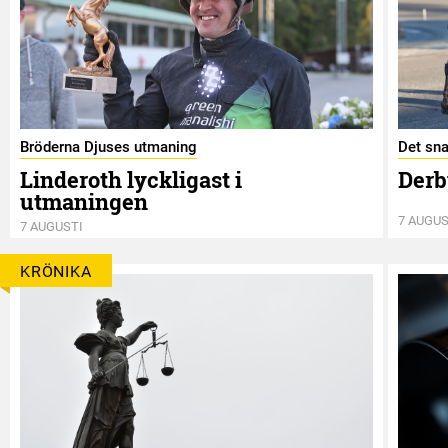
Bröderna Djuses utmaning
Det sna
Linderoth lyckligast i
Derb
utmaningen
7 AUGUS
7 AUGUSTI
KRÖNIKA