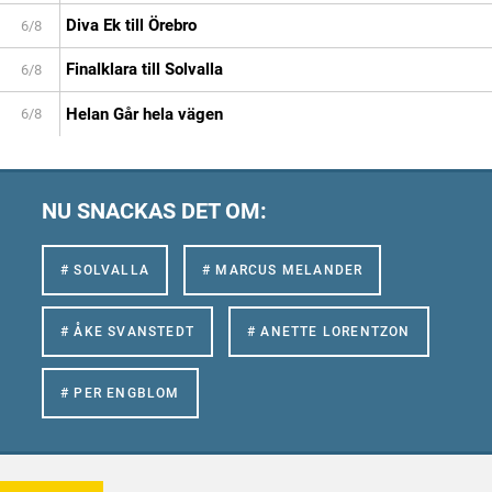
Diva Ek till Örebro
6/8
Finalklara till Solvalla
6/8
Helan Går hela vägen
6/8
NU SNACKAS DET OM:
# SOLVALLA
# MARCUS MELANDER
# ÅKE SVANSTEDT
# ANETTE LORENTZON
# PER ENGBLOM