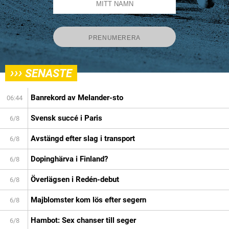
›››
SENASTE
Banrekord av Melander-sto
06:44
Svensk succé i Paris
6/8
Avstängd efter slag i transport
6/8
Dopinghärva i Finland?
6/8
Överlägsen i Redén-debut
6/8
Majblomster kom lös efter segern
6/8
Hambot: Sex chanser till seger
6/8