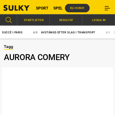
SPORT
SPEL
BLI KUND!
STARTLISTOR
RESULTAT
LOGGA IN
UCCÉ I PARIS
6/8
AVSTÄNGD EFTER SLAG I TRANSPORT
6/8
DOP
Tagg
AURORA COMERY