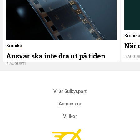
Krönik
När 
Krönika
Ansvar ska inte dra ut på tiden
5 AUGUS
6 AUGUSTI
Vi är Sulkysport
Annonsera
Villkor