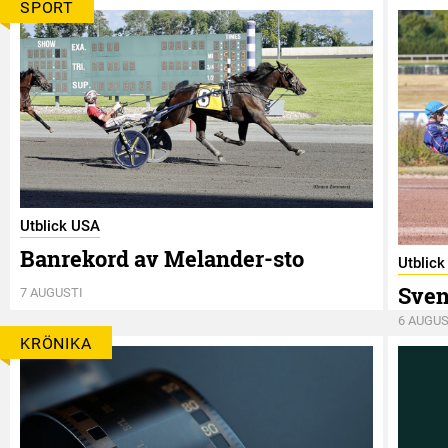
SPORT
Utblick USA
Banrekord av Melander-sto
Utblick
Sven
7 AUGUSTI
6 AUGUS
KRÖNIKA