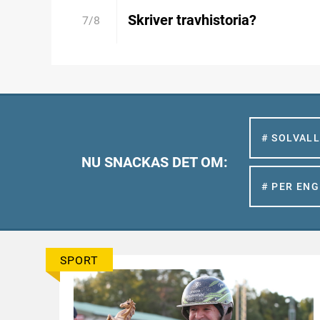
Skriver travhistoria?
7/8
# SOLVAL
NU SNACKAS DET OM:
# PER EN
SPORT