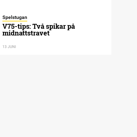
Spelstugan
V75-tips: Två spikar på
midnattstravet
13 JUNI