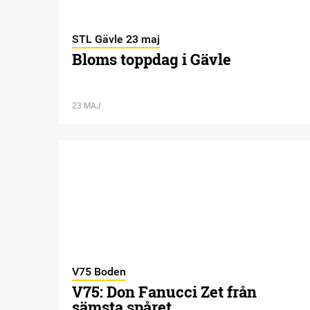
STL Gävle 23 maj
Bloms toppdag i Gävle
23 MAJ
V75 Boden
V75: Don Fanucci Zet från
sämsta spåret