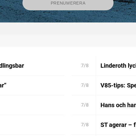
dlingsbar
Linderoth lyc
7/8
ar”
V85-tips: Spe
7/8
Hans och han
7/8
ST agerar – 
7/8