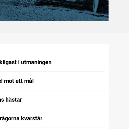
kligast i utmaningen
l mot ett mål
s hästar
frågorna kvarstår