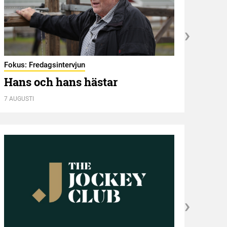
Fokus: Fredagsintervjun
Hambl
Hans och hans hästar
Ny 
7 AUGUSTI
7 AUGU