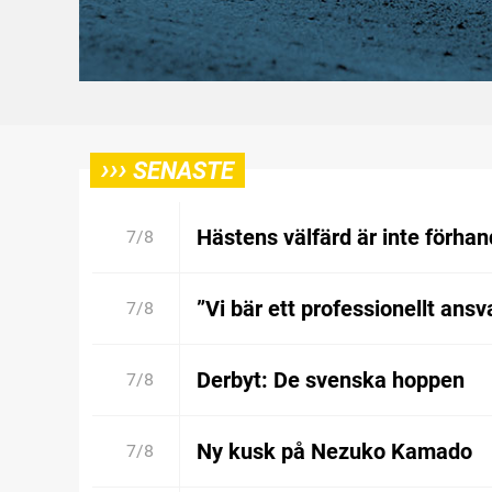
›››
SENASTE
Hästens välfärd är inte förhan
7/8
”Vi bär ett professionellt ansv
7/8
Derbyt: De svenska hoppen
7/8
Ny kusk på Nezuko Kamado
7/8