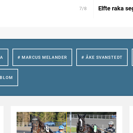
Elfte raka se
7/8
LA
# MARCUS MELANDER
# ÅKE SVANSTEDT
GBLOM