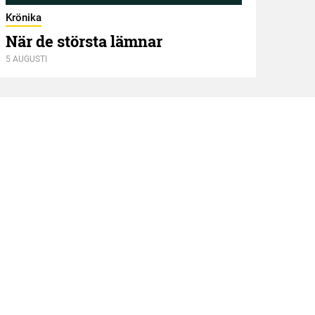
Krönika
När de största lämnar
5 AUGUSTI
Kröni
Två
4 AUGU