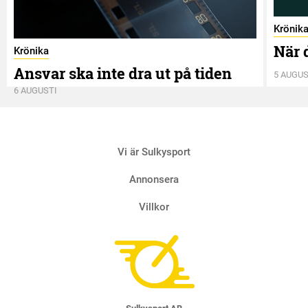
Krönik
När 
Krönika
Ansvar ska inte dra ut på tiden
5 AUGUS
6 AUGUSTI
Vi är Sulkysport
Annonsera
Villkor