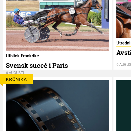
Utredn
Avst
Utblick Frankrike
Svensk succé i Paris
6 AUGUS
6 AUGUSTI
KRÖNIKA