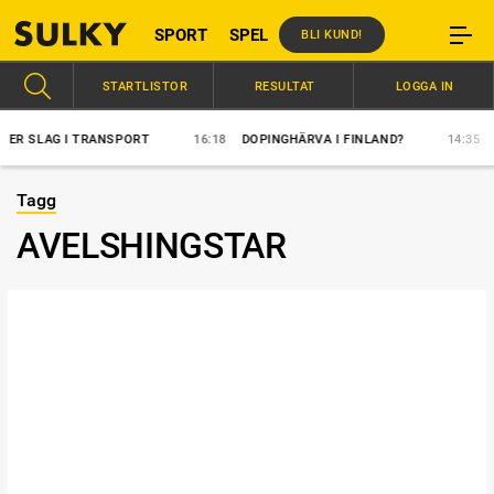
SPORT
SPEL
BLI KUND!
STARTLISTOR
RESULTAT
LOGGA IN
SLAG I TRANSPORT
16:18
DOPINGHÄRVA I FINLAND?
14:35
ÖVE
Tagg
AVELSHINGSTAR