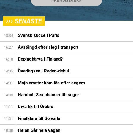
›››
SENASTE
Svensk succé i Paris
18:34
Avstängd efter slag i transport
16:27
Dopinghärva i Finland?
16:18
Överlägsen i Redén-debut
14:35
Majblomster kom lös efter segern
14:31
Hambot: Sex chanser till seger
14:05
Diva Ek till Örebro
11:11
Finalklara till Solvalla
11:01
Helan Går hela vägen
10:00