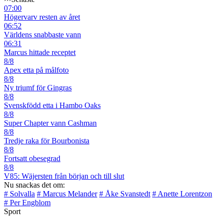
07:00
Högervarv resten av året
06:52
Världens snabbaste vann
06:31
Marcus hittade receptet
8/8
Apex etta på målfoto
8/8
Ny triumf för Gingras
8/8
Svenskfödd etta i Hambo Oaks
8/8
Super Chapter vann Cashman
8/8
Tredje raka för Bourbonista
8/8
Fortsatt obesegrad
8/8
V85: Wäjersten från början och till slut
Nu snackas det om:
# Solvalla
# Marcus Melander
# Åke Svanstedt
# Anette Lorentzon
# Per Engblom
Sport