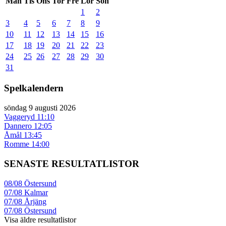
Mån
Tis
Ons
Tor
Fre
Lör
Sön
1
2
3
4
5
6
7
8
9
10
11
12
13
14
15
16
17
18
19
20
21
22
23
24
25
26
27
28
29
30
31
Spelkalendern
söndag 9 augusti 2026
Vaggeryd
11:10
Dannero
12:05
Åmål
13:45
Romme
14:00
SENASTE RESULTATLISTOR
08/08
Östersund
07/08
Kalmar
07/08
Årjäng
07/08
Östersund
Visa äldre resultatlistor