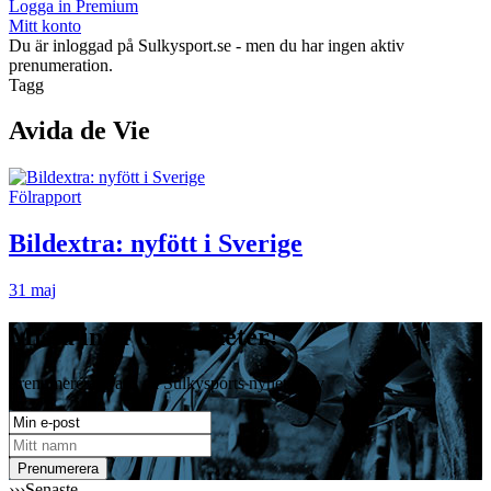
Logga in Premium
Mitt konto
Du är inloggad på Sulkysport.se - men du har ingen aktiv
prenumeration.
Tagg
Avida de Vie
Fölrapport
Bildextra: nyfött i Sverige
31 maj
Missa inga travnyheter!
Prenumerera gratis på Sulkysports nyhetsbrev
›››
Senaste