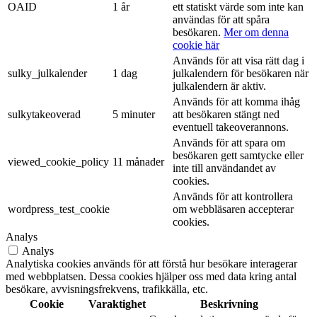
OAID
1 år
ett statiskt värde som inte kan
användas för att spåra
besökaren.
Mer om denna
cookie här
Används för att visa rätt dag i
sulky_julkalender
1 dag
julkalendern för besökaren när
julkalendern är aktiv.
Används för att komma ihåg
sulkytakeoverad
5 minuter
att besökaren stängt ned
eventuell takeoverannons.
Används för att spara om
besökaren gett samtycke eller
viewed_cookie_policy
11 månader
inte till användandet av
cookies.
Används för att kontrollera
wordpress_test_cookie
om webbläsaren accepterar
cookies.
Analys
Analys
Analytiska cookies används för att förstå hur besökare interagerar
med webbplatsen. Dessa cookies hjälper oss med data kring antal
besökare, avvisningsfrekvens, trafikkälla, etc.
Cookie
Varaktighet
Beskrivning