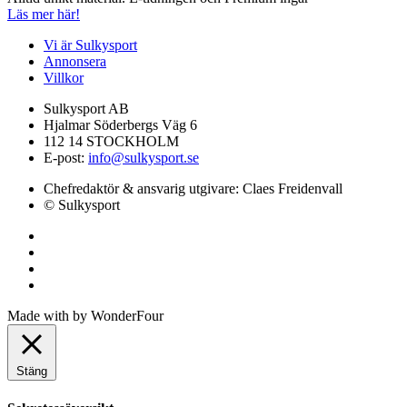
Läs mer här!
Vi är Sulkysport
Annonsera
Villkor
Sulkysport AB
Hjalmar Söderbergs Väg 6
112 14 STOCKHOLM
E-post:
info@sulkysport.se
Chefredaktör & ansvarig utgivare:
Claes Freidenvall
© Sulkysport
Made with
by
WonderFour
Stäng