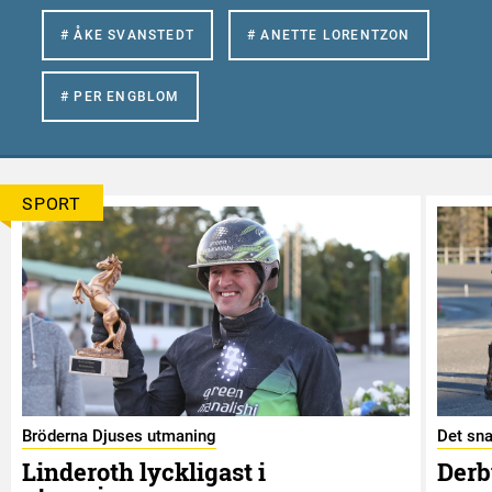
# ÅKE SVANSTEDT
# ANETTE LORENTZON
# PER ENGBLOM
SPORT
Bröderna Djuses utmaning
Det sna
Linderoth lyckligast i
Derb