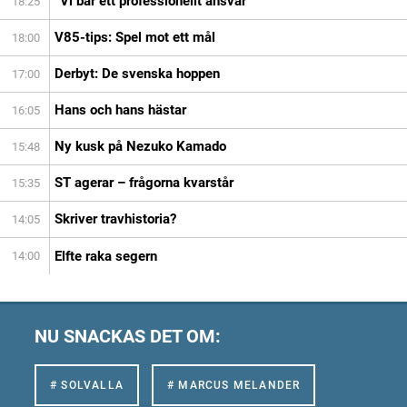
”Vi bär ett professionellt ansvar”
18:25
V85-tips: Spel mot ett mål
18:00
Derbyt: De svenska hoppen
17:00
Hans och hans hästar
16:05
Ny kusk på Nezuko Kamado
15:48
ST agerar – frågorna kvarstår
15:35
Skriver travhistoria?
14:05
Elfte raka segern
14:00
NU SNACKAS DET OM:
# SOLVALLA
# MARCUS MELANDER