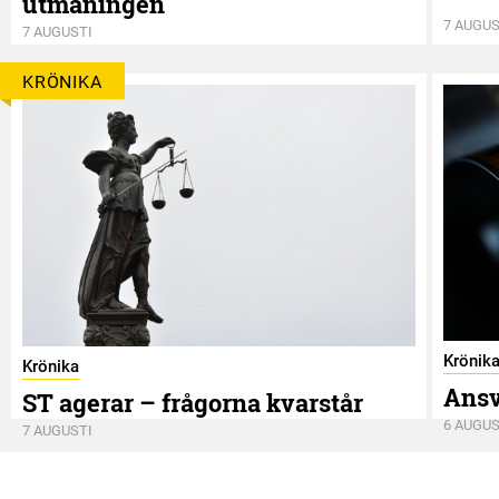
utmaningen
7 AUGUS
7 AUGUSTI
KRÖNIKA
Krönik
Krönika
Ansv
ST agerar – frågorna kvarstår
6 AUGUS
7 AUGUSTI