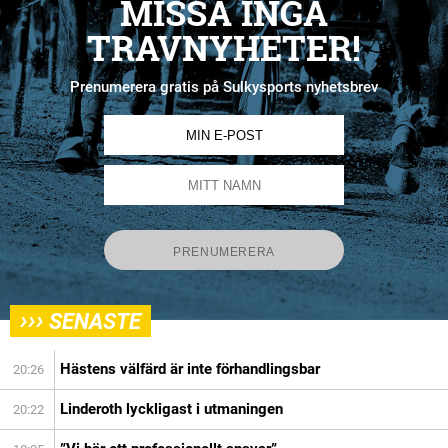
MISSA INGA
TRAVNYHETER!
Prenumerera gratis på Sulkysports nyhetsbrev
›››
SENASTE
Hästens välfärd är inte förhandlingsbar
20:26
Linderoth lyckligast i utmaningen
20:22