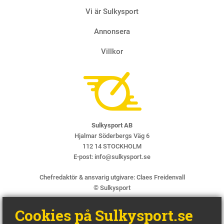
Vi är Sulkysport
Annonsera
Villkor
Sulkysport AB
Hjalmar Söderbergs Väg 6
112 14 STOCKHOLM
E-post:
info@sulkysport.se
Chefredaktör & ansvarig utgivare:
Claes Freidenvall
© Sulkysport
Cookies på Sulkysport.se