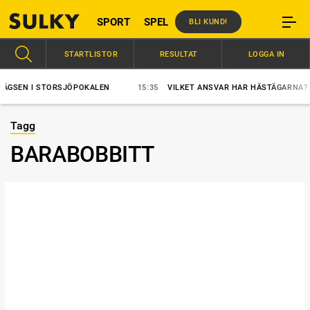
SPORT
SPEL
BLI KUND!
STARTLISTOR
RESULTAT
LOGGA IN
EN I STORSJÖPOKALEN
15:35
VILKET ANSVAR HAR HÄSTÄGARNA?
Tagg
BARABOBBITT