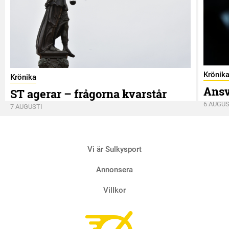
Krönik
Krönika
Ansv
ST agerar – frågorna kvarstår
6 AUGUS
7 AUGUSTI
Vi är Sulkysport
Annonsera
Villkor