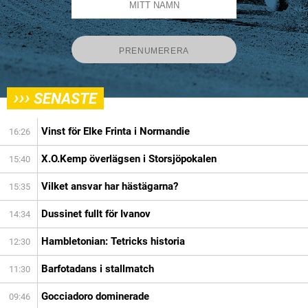
›››
SENASTE
Vinst för Elke Frinta i Normandie
16:26
X.O.Kemp överlägsen i Storsjöpokalen
15:40
Vilket ansvar har hästägarna?
15:35
Dussinet fullt för Ivanov
14:34
Hambletonian: Tetricks historia
12:30
Barfotadans i stallmatch
11:30
Gocciadoro dominerade
09:46