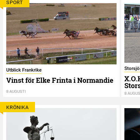
SPORT
Storsj
Utblick Frankrike
X.O.
Vinst för Elke Frinta i Normandie
Stor
8 AUGUSTI
8 AUGUS
KRÖNIKA