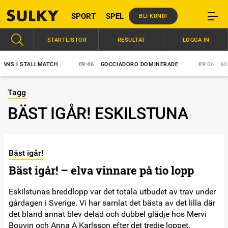
SPORT
SPEL
BLI KUND!
STARTLISTOR
RESULTAT
LOGGA IN
S I STALLMATCH
09:46
GOCCIADORO DOMINERADE
09:06
MUSCL
Tagg
BÄST IGÅR! ESKILSTUNA
Bäst igår!
Bäst igår! – elva vinnare på tio lopp
Eskilstunas breddlopp var det totala utbudet av trav under
gårdagen i Sverige. Vi har samlat det bästa av det lilla där
det bland annat blev delad och dubbel glädje hos Mervi
Bouvin och Anna A Karlsson efter det tredje loppet.