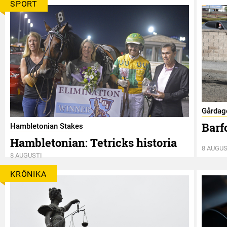
SPORT
Gårdag
Barf
Hambletonian Stakes
Hambletonian: Tetricks historia
8 AUGUS
8 AUGUSTI
KRÖNIKA