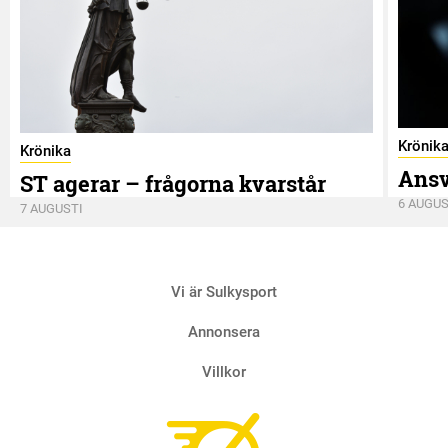
Krönik
Krönika
Ansv
ST agerar – frågorna kvarstår
6 AUGUS
7 AUGUSTI
Vi är Sulkysport
Annonsera
Villkor