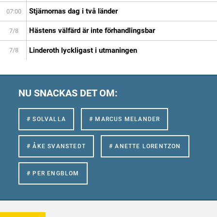
Stjärnornas dag i två länder
07:00
Hästens välfärd är inte förhandlingsbar
7/8
Linderoth lyckligast i utmaningen
7/8
NU SNACKAS DET OM:
# SOLVALLA
# MARCUS MELANDER
# ÅKE SVANSTEDT
# ANETTE LORENTZON
# PER ENGBLOM