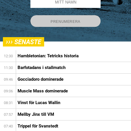
›››
SENASTE
Hambletonian: Tetricks historia
12:30
Barfotadans i stallmatch
11:30
Gocciadoro dominerade
09:46
Muscle Mass dominerade
09:06
Vinst för Lucas Wallin
08:31
Mellby Jinx till VM
07:57
Trippel för Svanstedt
07:40