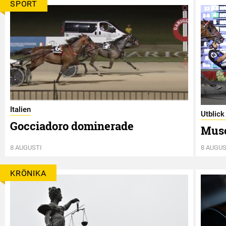
SPORT
Italien
Utblick
Gocciadoro dominerade
Musc
8 AUGUSTI
8 AUGUS
KRÖNIKA