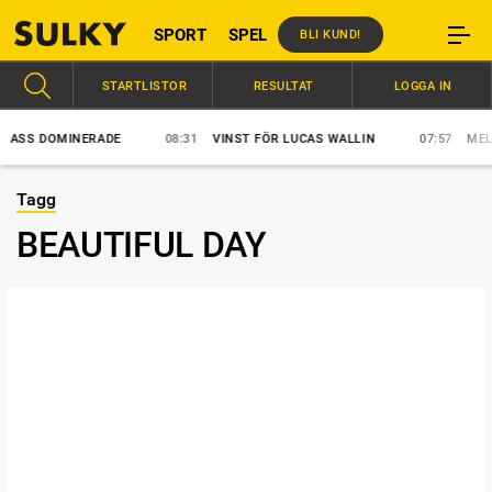
SPORT
SPEL
BLI KUND!
STARTLISTOR
RESULTAT
LOGGA IN
SS DOMINERADE
08:31
VINST FÖR LUCAS WALLIN
07:57
MELLBY
Tagg
BEAUTIFUL DAY