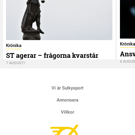
Krönik
Krönika
Ansv
ST agerar – frågorna kvarstår
6 AUGUS
7 AUGUSTI
Vi är Sulkysport
Annonsera
Villkor