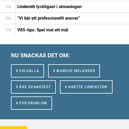
Linderoth lyckligast i utmaningen
7/8
”Vi bär ett professionellt ansvar”
7/8
V85-tips: Spel mot ett mål
7/8
NU SNACKAS DET OM:
# SOLVALLA
# MARCUS MELANDER
# ÅKE SVANSTEDT
# ANETTE LORENTZON
# PER ENGBLOM