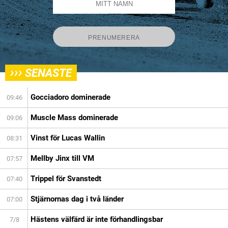
›››
SENASTE
Gocciadoro dominerade
09:46
Muscle Mass dominerade
09:06
Vinst för Lucas Wallin
08:31
Mellby Jinx till VM
07:57
Trippel för Svanstedt
07:40
Stjärnornas dag i två länder
07:00
Hästens välfärd är inte förhandlingsbar
7/8