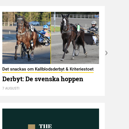
Det snackas om Kallblodsderbyt & Kriteriestoet
Fokus
Derbyt: De svenska hoppen
Han
7 AUGUSTI
7 AUGU