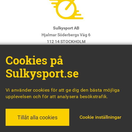
Sulkysport AB
Hjalmar Söderbergs Väg 6
112 14 STOCKHOLM
E-post:
info@sulkysport.se
Cookies på
Chefredaktör & ansvarig utgivare:
Claes Freidenvall
© Sulkysport
Sulkysport.se
Vi använder cookies för att ge dig den bästa möjliga
upplevelsen och för att analysera besökstrafik.
MADE WITH
BY
WONDERFOUR
Cookie inställningar
Tillåt alla cookies