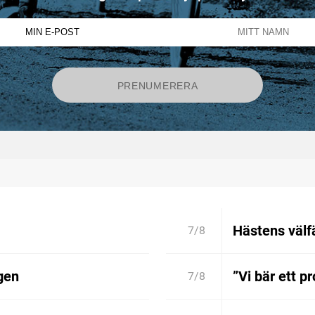
Hästens välfä
7/8
gen
”Vi bär ett p
7/8