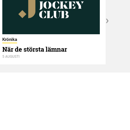
Krönika
När de största lämnar
5 AUGUSTI
Kröni
Två
4 AUGU