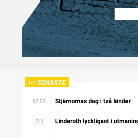
›››
SENASTE
Stjärnornas dag i två länder
07:00
Linderoth lyckligast i utmanin
7/8