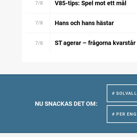
V85-tips: Spel mot ett mål
7/8
Hans och hans hästar
7/8
ST agerar – frågorna kvarstår
7/8
# SOLVAL
NU SNACKAS DET OM:
# PER EN