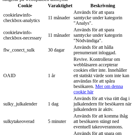
Cookie
Varaktighet
Beskrivning
Används för att spara
cookielawinfo-
11 månader
samtycke under kategorin
checkbox-analytics
"Analys".
Används för att spara
cookielawinfo-
11 månader
samtycke under kategorin
checkbox-necessary
"Nödvändiga".
Används för att hålla
flw_conect_sulk
30 dagar
prenumerant inloggad.
Revive. Kontrollerar om
webbläsaren accepterar
cookies eller inte. Innehåller
OAID
1 år
ett statiskt värde som inte kan
användas för att spåra
besökaren.
Mer om denna
cookie här
Används för att visa rätt dag i
sulky_julkalender
1 dag
julkalendern för besökaren när
julkalendern är aktiv.
Används för att komma ihåg
sulkytakeoverad
5 minuter
att besökaren stängt ned
eventuell takeoverannons.
Används för att spara om