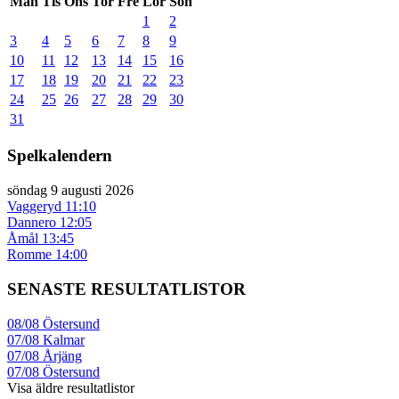
Mån
Tis
Ons
Tor
Fre
Lör
Sön
1
2
3
4
5
6
7
8
9
10
11
12
13
14
15
16
17
18
19
20
21
22
23
24
25
26
27
28
29
30
31
Spelkalendern
söndag 9 augusti 2026
Vaggeryd
11:10
Dannero
12:05
Åmål
13:45
Romme
14:00
SENASTE RESULTATLISTOR
08/08
Östersund
07/08
Kalmar
07/08
Årjäng
07/08
Östersund
Visa äldre resultatlistor