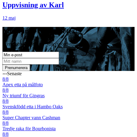
Uppvisning av Karl
12 maj
Missa inga travnyheter!
Prenumerera gratis på Sulkysports nyhetsbrev
›››
Senaste
8/8
Apex etta på målfoto
8/8
Ny triumf för Gingras
8/8
Svenskfödd etta i Hambo Oaks
8/8
Super Chapter vann Cashman
8/8
Tredje raka för Bourbonista
8/8