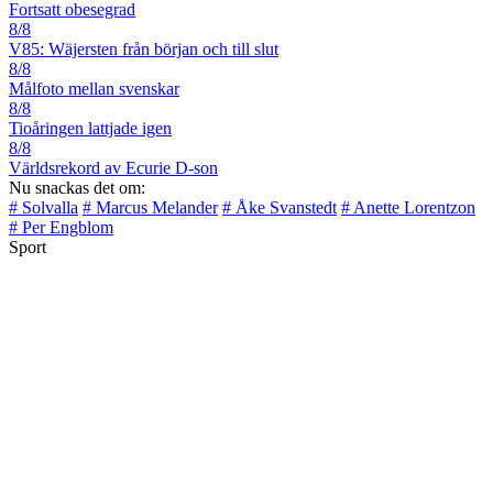
Fortsatt obesegrad
8/8
V85: Wäjersten från början och till slut
8/8
Målfoto mellan svenskar
8/8
Tioåringen lattjade igen
8/8
Världsrekord av Ecurie D-son
Nu snackas det om:
# Solvalla
# Marcus Melander
# Åke Svanstedt
# Anette Lorentzon
# Per Engblom
Sport