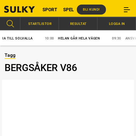
SPORT
SPEL
BLI KUND!
STARTLISTOR
RESULTAT
LOGGA IN
 TILL SOLVALLA
10:00
HELAN GÅR HELA VÄGEN
09:30
ANSVAR S
Tagg
BERGSÅKER V86