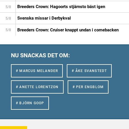
Breeders Crown: Hagoorts stjärnsto bäst igen
5/8
Svenska missar i Derbykval
5/8
Breeders Crown: Cruiser knappt undan i comebacken
5/8
NU SNACKAS DET OM:
# MARCUS MELANDER
# ÅKE SVANSTEDT
# ANETTE LORENTZON
# PER ENGBLOM
# BJÖRN GOOP