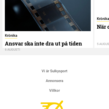
Krönik
När 
Krönika
Ansvar ska inte dra ut på tiden
5 AUGUS
6 AUGUSTI
Vi är Sulkysport
Annonsera
Villkor