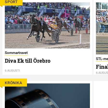
SPORT
Sommartravet
STL-me
Diva Ek till Örebro
Final
6 AUGUSTI
6 AUGUS
KRÖNIKA