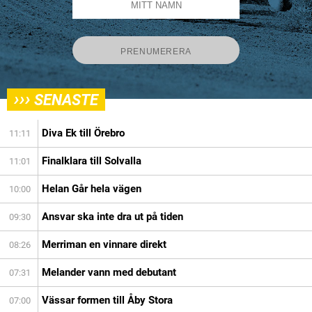
›››
SENASTE
Diva Ek till Örebro
11:11
Finalklara till Solvalla
11:01
Helan Går hela vägen
10:00
Ansvar ska inte dra ut på tiden
09:30
Merriman en vinnare direkt
08:26
Melander vann med debutant
07:31
Vässar formen till Åby Stora
07:00